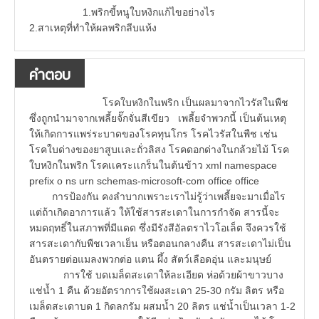
1.พริกขี้หนูใบหงิกแก้ไขอย่างไร
2.สาเหตุที่ทำให้ผลพริกลีบแห้ง
คำตอบ
โรคใบหงิกในพริก เป็นผลมาจากไวรัสในพืช
ซึ่งถูกนำมาจากเพลี้ยจั๊กจั่นสีเขียว เพลี้ยจำพวกนี้ เป็นต้นเหตุ
ให้เกิดการแพร่ระบาดของโรคทุนโกร โรคไวรัสในพืช เช่น
โรคใบด่างของยาสูบเเละถั่วลิสง โรคดอกด่างในกล้วยไม้ โรค
ใบหงิกในพริก โรคเเคระเเกร็นในต้นข้าว xml namespace
prefix o ns urn schemas-microsoft-com office office
การป้องกัน คงลำบากเพราะเราไม่รู้ว่าเพลี้ยจะมาเมื่อไร
แต่ถ้าเกิดอาการแล้ว ให้ใช้สารสะเดาในการกำจัด สารนี้จะ
หมดฤทธิ์ในสภาพที่มีแดด ซึ่งมีรังสีอัลตราไวโอเล็ต จึงควรใช้
สารสะเดากับพืชเวลาเย็น หรือตอนกลางคืน สารสะเดาไม่เป็น
อันตรายต่อแมลงพวกต่อ แตน ผึ้ง สัตว์เลือดอุ่น และมนุษย์
การใช้ บดเมล็ดสะเดาให้ละเอียด ห่อด้วยผ้าขาวบาง
แช่น้ำ 1 คืน ด้วยอัตราการใช้ผงสะเดา 25-30 กรัม ลิตร หรือ
เมล็ดสะเดาบด 1 กิดลกรัม ผสมน้ำ 20 ลิตร แช่น้ำเป็นเวลา 1-2