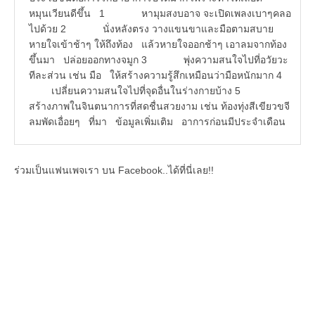
หมุนเวียนดีขึ้น 1 หามุมสงบอาจ จะเปิดเพลงเบาๆคลอ
ไปด้วย 2 นั่งหลังตรง วางแขนขาและมือตามสบาย
หายใจเข้าช้าๆ ให้ถึงท้อง แล้วหายใจออกช้าๆ เอาลมจากท้อง
ขึ้นมา ปล่อยออกทางจมูก 3 พุ่งความสนใจไปที่อวัยวะ
ทีละส่วน เช่น มือ ให้สร้างความรู้สึกเหมือนว่ามือหนักมาก 4
เปลี่ยนความสนใจไปที่จุดอื่นในร่างกายบ้าง 5
สร้างภาพในจินตนาการที่สดชื่นสวยงาม เช่น ท้องทุ่งสีเขียวขจี
ลมพัดเอื่อยๆ ที่มา ข้อมูลเพิ่มเติม อาการก่อนมีประจำเดือน
ร่วมเป็นแฟนเพจเรา บน Facebook..ได้ที่นี่เลย!!