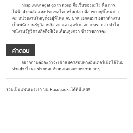
nbsp www egat go th nbsp คื่อเว็บของอะไร คื่อ การ
ไฟฟ้าฝ่ายผลิตเเห่งประเทศไทยหรื่อเปล่า มีสาขาอยู่ที่ไหนบ้าง
คะ หน่วยงานใหญ่ตั้งอยู่ที่ไหน จบ ปวส เอกคอมฯ อยากทำงาน
เป็นพนักงานรัฐวิสาหกิจ คะ เเละสุดท้าย อยากทราบว่า ทำไม
พนังานรัฐวิสาหกิจถึงมีเงินเดื่อนสูงกว่า ข้าราชการคะ
คำตอบ
อยากถามต่อคะว่าจะเข้าสมัครสอบทางอินเตอร์เน็ตได้ไหม
ทำอย่างไรคะ ช่วยตอบด้วยนะคะอยากทราบมากๆ
ร่วมเป็นแฟนเพจเรา บน Facebook..ได้ที่นี่เลย!!