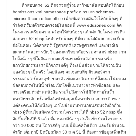
ติวสอบตรง |52 ติดจรวดสู่รั้วมหาวิทยาลัย สอบติดได้ก่อน
Admissions xml namespace prefix o ns urn schemas-
microsoft-com office office เพื่อเพิ่มความมั่นใจให้กับน้องๆ ที่
กำลังเตรียมตัวสอบตรงอยู่ในตอนนี้ www eduzones com จัด
โครงการเตรียมความพร้อมให้กับน้องๆ แล้วค่ะ กับโครงการติว
สอบตรง 52 nbsp ให้สำหรับน้องๆ ที่มีความใฝ่ฝันอยากจะเรียน
ต่อในคณะ นิติศาสตร์ รัฐศาสตร์ เศรษฐศาสตร์ และพาณิช
ยศาสตร์และการบัญชีของมหาวิทยาลัยธรรมศาสตร์ nbsp รวม
ไปถึงน้องๆ ที่ใฝ่ฝันอยากจะเรียนทางด้านวิศวกรรม หรือ
สถาปัตยกรรม เรามีกิจกรรมดีๆ ที่จะเป็นส่วนช่วยให้ความฝัน
ของน้องๆ เป็นจริง โดยน้องๆ จะเจอกับพี่ๆ ติวเตอร์จาก
ธรรมศาสตร์และจุฬาฯ มาติวเข้มและวิเคราะห์ถึงแนวโน้มของ
ข้อสอบตรงในปีนี้ พร้อมเปิดใจชี้แนวทางการทำข้อสอบ และ
การเตรียมตัวอ่านหนังสือ รวมไปถึงการใช้ชีวิตภายในรั้ว
มหาวิทยาลัย พร้อมทั้งจัดทำข้อมูลเนื้อหาประกอบการติวของ
แต่ละคณะให้กับน้องๆ เอาไปอ่านทบทวนก่อนสอบจริงอีกด้วย
nbsp ผู้ที่สนใจสมัครเข้าร่วมโครงการได้ที่ nbsp 52 nbsp ซึ่ง
จัดขึ้นเป็นปีที่ 5 แล้ว ที่ผ่านมามีน้องๆ สนใจเข้าร่วมโครงการ
กว่า 10 000 คน โอกาสดีๆ แบบนี้มีแค่ครั้งเดียว และรับจำนวน
จำกัด เต็มทุกปี ปิดรับสมัคร 30 ส ค 51 นี้ ต้องการข้อมูลเพิ่มเติม