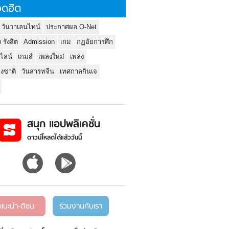
ดฮิต
 วันวาเลนไทน์
ประกาศผล O-Net
ว รังสิต
Admission
เกม
กฏอัยการศึก
นไลน์
เกมส์
เพลงใหม่
เพลง
่งชาติ
วันสารทจีน
เทศกาลกินเจ
สนุก แอปพลิเคชั่น
ดาวน์โหลดได้แล้ววันนี้
แนะนำ-ติชม
ร่วมงานกับเรา