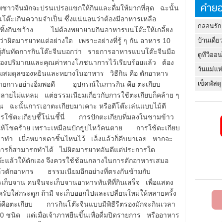
คำยอ
ชาวจีนมักจะปรนเปรอแขกให้กินและดื่มให้มากที่สุด ฉะนั้น
โต๊ะเกินความจำเป็น ซึ่งแน่นอนว่าต้องมีอาหารเหลือ
กลอนรัก
ที่กินทิ้งกินขว้าง ไม่ต้องพยายามกินอาหารบนโต๊ะให้เกลี้ยง
ือว่าผิดมารยาทแต่อย่างใด เพราะอย่างที่รู้ ๆ กัน อาหาร 10
บ้านเดี่ย
ผู้สันทัดการกินโต๊ะจีนบอกว่า รายการอาหารแบบโต๊ะจีนมือ
ดูทีวีออ
่องปริมาณและคุณค่าทางโภชนาการไว้เรียบร้อยแล้ว ต้อง
วันแม่แห
วามสมดุลของหยินและหยางในอาหาร วิธีกิน คือ ตักอาหาร
เช็คพัสดุ
ุกรายการอย่างอิ่มพอดี อุปกรณ์ในการกิน คือ ตะเกียบ
ี่ปลายไม่แหลม แต่ธรรมเนียมเกี่ยวกับการใช้ตะเกียบก็คล้าย ๆ
 ฉะนั้นการเอาตะเกียบมาเคาะ หรือตีโต๊ะเล่นแบบไม้ตี
ารใช้ตะเกียบชี้โน่นชี้นี่ การปักตะเกียบทิ่มลงในชามข้าว
ะทำให้โชคร้าย เพราะเหมือนปักธูปไหว้คนตาย การใช้ตะเกียบ
ก็อย่าทำ เมื่อหมายตาชิ้นไหนไว้ เล็งแล้วก็คีบมาเลย หากจะ
ุณต้องการก็สามารถทำได้ ไม่ผิดมารยาทอันดีแต่ประการใด
๊ะแล้วให้ตักเอง จึงควรใช้ช้อนกลางในการตักอาหารเสมอ
ล้วตักอาหาร ธรรมเนียมอีกอย่างที่ตรงกันข้ามกับ
เก็บจาน คนจีนจะเก็บจานอาหารทันทีที่กินเสร็จ เพื่อแสดง
บใส่กระดูก ถ้ามี จะเก็บออกไปและเปลี่ยนใหม่ให้หลายครั้ง
ยนให้คือตะเกียบ การกินโต๊ะจีนแบบมีพิธีรีตรองมักจะกินเวลา
ชนิด แต่เมื่อเจ้าภาพยืนขึ้นเพื่อดื่มปิดรายการ หรืออาหาร