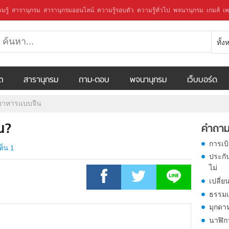
มรู้
สารานุกรม
สารานุกรมออนไลน์
ความรู้รอบตัว
ความรู้ทั่วไป
พจนานุกรม
เกมส์
เพ
ทั้
ีต
สารานุกรม
ถาม-ตอบ
พจนานุกรม
เว็บบอร์ด
ะอาหารแบบจีน
น?
คำถาม
การเบ
ห็น 1
ประกั
ไม่
เปลี่ย
ธรรมเ
มุกดา
นาฬิก