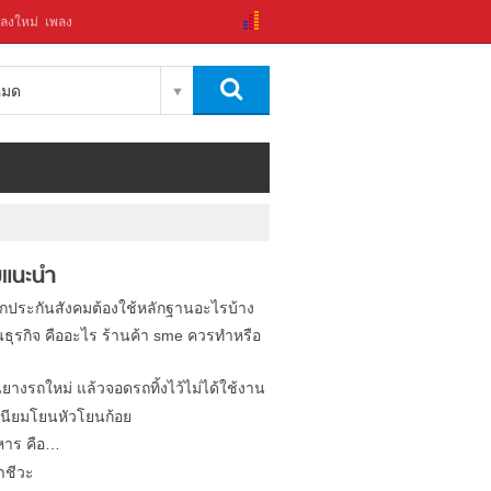
ลงใหม่
เพลง
งหมด
แนะนำ
ิกประกันสังคมต้องใช้หลักฐานอะไรบ้าง
นธุรกิจ คืออะไร ร้านค้า sme ควรทำหรือ
นยางรถใหม่ แล้วจอดรถทิ้งไว้ไม่ได้ใช้งาน
นียมโยนหัวโยนก้อย
หาร คือ…
าชีวะ