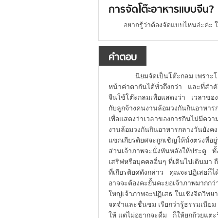
การจัดโต๊ะอาหารแบบจีน?
อยากรู้ว่าต้องจัดแบบไหนอ่ะค่ะ
คำตอบ
นิยมจัดเป็นโต๊ะกลม เพราะโต๊ะ
หน้าค่าตากันได้ทั่วถึงกว่า และที่
จีนใช้โต๊ะกลมเพื่อแสดงว่า เวลาของ
กับลูกจ้างคนงานล้อมวงกันกินอาหารกล
เพื่อแสดงว่าเวลาของการกินไม่มีความ
งานล้อมวงกันกินอาหารกลางวันยังคง
แขกเกียรติยศจะถูกเชิญให้นั่งตรงที่อ
ส่วนเจ้าภาพจะนั่งหันหลังให้ประตู ทั
เสริฟหรือบุคคลอื่นๆ ที่เดินไปเดินมา 
ที่เกียรติยศดังกล่าว คุณจะปฏิเสธก็ได
อาจจะต้องคะยั้นคะยอเจ้าภาพมากกว่าหนึ
ใหญ่เจ้าภาพจะปฏิเสธ ในเชิงจิตวิทยาแล
จดจำและชื่นชม เรียกว่ารู้ธรรมเนียม
ให้ แต่ไม่อยากจะดื่ม ก็ให้ยกถ้วยแต