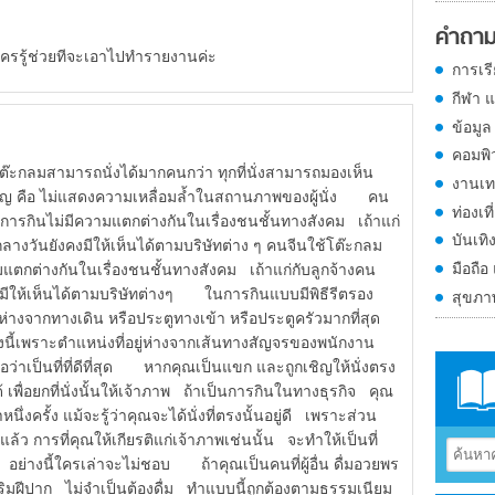
คำถาม
 ใครรู้ช่วยทีจะเอาไปทำรายงานค่ะ
การเร
กีฬา 
ข้อมูล
คอมพิ
กลมสามารถนั่งได้มากคนกว่า ทุกที่นั่งสามารถมองเห็น
งานเท
สำคัญ คือ ไม่แสดงความเหลื่อมล้ำในสถานภาพของผู้นั่ง คน
ท่องเที
การกินไม่มีความแตกต่างกันในเรื่องชนชั้นทางสังคม เถ้าแก่
บันเทิ
างวันยังคงมีให้เห็นได้ตามบริษัทต่าง ๆ คนจีนใช้โต๊ะกลม
มือถือ
แตกต่างกันในเรื่องชนชั้นทางสังคม เถ้าแก่กับลูกจ้างคน
มีให้เห็นได้ตามบริษัทต่างๆ ในการกินแบบมีพิธีรีตรอง
สุขภ
ยู่ห่างจากทางเดิน หรือประตูทางเข้า หรือประตูครัวมากที่สุด
้งนี้เพราะตำแหน่งที่อยู่ห่างจากเส้นทางสัญจรของพนักงาน
ถือว่าเป็นที่ที่ดีที่สุด หากคุณเป็นแขก และถูกเชิญให้นั่งตรง
้ เพื่อยกที่นั่งนั้นให้เจ้าภาพ ถ้าเป็นการกินในทางธุรกิจ คุณ
่งครั้ง แม้จะรู้ว่าคุณจะได้นั่งที่ตรงนั้นอยู่ดี เพราะส่วน
้ว การที่คุณให้เกียรติแก่เจ้าภาพเช่นนั้น จะทำให้เป็นที่
 อย่างนี้ใครเล่าจะไม่ชอบ ถ้าคุณเป็นคนที่ผู้อื่น ดื่มอวยพร
ะริมฝีปาก ไม่จำเป็นต้องดื่ม ทำแบบนี้ถูกต้องตามธรรมเนียม