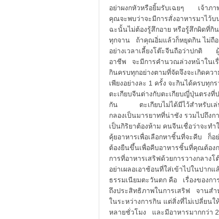
อย่าผงกหัวหรือยิ้มรับเฉยๆ เจ้าภาพ
คุณจะพบว่าจะมีการสั่งอาหารมาไว้บน
ฉะนั้นไม่ต้องรู้สึกอาย หรือรู้สึกผิด
ทุกจาน ถ้าคุณอิ่มแล้วก็หยุดกิน ไม่ถ
อย่างเวลาเลี้ยงโต๊ะจีนถือว่าปกติ 
อาชีพ จะมีการคำนวณล่วงหน้าในเรื
กินครบทุกอย่างตามที่จัดจึงจะเกิดค
เพียงอย่างละ 1 ครั้ง จะกินได้ครบท
ตะเกียบจีนต่างกับตะเกียบญี่ปุ่นตรงท
กัน ตะเกียบไม่ได้มีไว้สำหรับเล่น
กลองเป็นมารยาทที่น่าชัง รวมไปถึงก
เป็นกิริยาต้องห้าม คนจีนเชื่อว่าจ
คุ้ยอาหารเพื่อเลือกหาชิ้นที่จะคีบ 
ต้องยืนขึ้นเพื่อคีบอาหารชิ้นที่ค
การที่อาหารเสริฟด้วยการวางกลางโต
อย่าเผลอเอาช้อนที่ใส่เข้าไปในปากแ
ธรรมเนียมตะวันตก คือ เรื่องของการ
ถึงประสิทธิภาพในการเสริฟ จานสำหรั
ในระหว่างการกิน แต่สิ่งที่ไม่เปลี่
หลายชั่วโมง และมีอาหารมากกว่า 20 