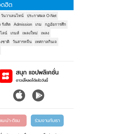
ดฮิต
 วันวาเลนไทน์
ประกาศผล O-Net
ว รังสิต
Admission
เกม
กฏอัยการศึก
นไลน์
เกมส์
เพลงใหม่
เพลง
่งชาติ
วันสารทจีน
เทศกาลกินเจ
สนุก แอปพลิเคชั่น
ดาวน์โหลดได้แล้ววันนี้
แนะนำ-ติชม
ร่วมงานกับเรา