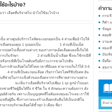
ใช้อะไรบ้าง?
คำถาม
บว่า เลือดที่บริจาคไป นำไปใช้อะไรบ้าง
การเร
กีฬา 
ข้อมูล
คอมพิ
างศูนย์บริการโลหิตจะแยกออกเป็น 4 ส่วนเพื่อนำไปให้
งานเท
แยกเลือดของคุณ 1 ถุงออกเป็น 1 ส่วนที่เป็นเม็ด
ท่องเที
ากปอดไปเลี้ยงส่วนต่างๆ ของร่างกายเม็ดเลือดแดงนี้เก็บได้
บันเทิ
เพื่อการเก็บรักษา 2 ส่วนที่เป็นน้ำเลือด ซึ่งจะใช้กรณีที่
มือถือ
ปกติ หรือกรณีที่เป็นโรคตับหรือมีภาวะการขาดโปรตีน
ช้ในการห้ามเลือดไม่ให้ไหลเวลาที่มีแผล สามารถเก็บไว้ได้ 3-5
สุขภ
 ส่วนที่เป็นตะกอนเลือด เรียกว่าไครโอพรีซิปปิเตท อัน
ส่วนที่ช่วยในการแข็งตัวของเลือดจากการที่ขาดสารบางอย่าง
en จะเห็นว่าเลือดที่บริจาคไปเพียง 1 ถุง ถูกนำไปแยก
วยชีวิตผู้อื่นได้ถึง 4 ชีวิต ใน 4 ลักษณะความต้องการ ดัง
มนุษย์ด้วยกัน เพราะเป็นบุญกุศลที่ไม่ต้องลงทุนอะไรเลย เราใช้
ยเหลือผู้อื่น ซึ่งร่างกายจะสร้างเลือดกลับคืนได้เป็นปกติใน
ามารถบริจาคเลือดได้ซ้ำทุก 3 เดือน ที่มา