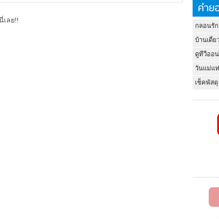
คำยอ
ี่เลย!!
กลอนรัก
บ้านเดี่ย
ดูทีวีออ
วันแม่แห
เช็คพัสดุ