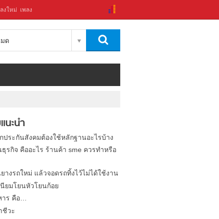
ลงใหม่
เพลง
งหมด
แนะนำ
ิกประกันสังคมต้องใช้หลักฐานอะไรบ้าง
นธุรกิจ คืออะไร ร้านค้า sme ควรทำหรือ
นยางรถใหม่ แล้วจอดรถทิ้งไว้ไม่ได้ใช้งาน
นียมโยนหัวโยนก้อย
หาร คือ…
าชีวะ