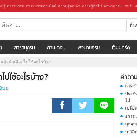
มรู้
สารานุกรม
สารานุกรมออนไลน์
ความรู้รอบตัว
ความรู้ทั่วไป
พจนานุกรม
เกมส์
เพ
ทั้
ีต
สารานุกรม
ถาม-ตอบ
พจนานุกรม
เว็บบอร์ด
ดแล้วนำเลือดไปใช้อะไรบ้าง
ดไปใช้อะไรบ้าง?
คำถาม
การเบ
ห็น 0
ประกั
ไม่
เปลี่ย
ธรรมเ
มุกดา
นาฬิก