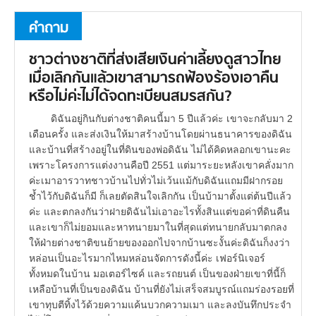
คำถาม
ชาวต่างชาติที่ส่งเสียเงินค่าเลี้ยงดูสาวไทย
เมื่อเลิกกันแล้วเขาสามารถฟ้องร้องเอาคืน
หรือไม่ค่ะไม่ได้จดทะเบียนสมรสกัน?
ดิฉันอยู่กินกับต่างชาติคนนี้มา 5 ปีแล้วค่ะ เขาจะกลับมา 2
เดือนครั้ง และส่งเงินให้มาสร้างบ้านโดยผ่านธนาคารของดิฉัน
และบ้านที่สร้างอยู่ในที่ดินของพ่อดิฉัน ไม่ได้คิดหลอกเขานะคะ
เพราะโครงการแต่งงานคือปี 2551 แต่มาระยะหลังเขาคลั่งมาก
ค่ะเมาอารวาทชาวบ้านไปทั่วไม่เว้นแม้กับดิฉันแถมมีฝากรอย
ช้ำไว้กับดิฉันก็มี ก็เลยตัดสินใจเลิกกัน เป็นบ้ามาตั้งแต่ต้นปีแล้ว
ค่ะ และตกลงกันว่าฝายดิฉันไม่เอาอะไรทั้งสินแต่ขอค่าที่ดินคืน
และเขาก็ไม่ยอมและหาทนายมาในที่สุดแต่ทนายกลับมาตกลง
ให้ฝ่ายต่างชาติขนย้ายของออกไปจากบ้านซะงั้นค่ะดิฉันก็งงว่า
หล่อนเป็นอะไรมากไหมหล่อนจัดการดังนี้ค่ะ เฟอร์นิเจอร์
ทั้งหมดในบ้าน มอเตอร์ไซค์ และรถยนต์ เป็นของฝ่ายเขาที่นี้ก็
เหลือบ้านที่เป็นของดิฉัน บ้านที่ยังไม่เสร็จสมบูรณ์แถมร่องรอยที่
เขาทุบตีทิ้งไว้ด้วยความแค้นบวกความเมา และลงบันทึกประจำ