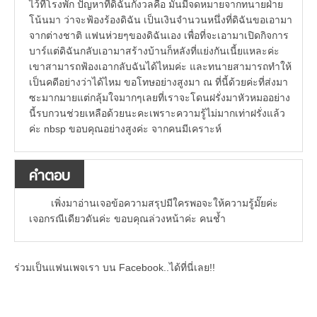
ไว้ที่โรงพัก ปัญหาที่ดิฉันกังวลคือ มันมีจดหมายจากทนายฝ่าย
โน้นมา ว่าจะฟ้องร้องดิฉัน เป็นเงินจำนวนหนึ่งที่ดิฉันขอเอามา
จากต่างชาติ แฟนห่วยๆของดิฉันเอง เพื่อที่จะเอามาเปิดกิจการ
บาร์แต่ดิฉันกลับเอามาสร้างบ้านก็หลังที่แย่งกันเนี้ยแหละค่ะ
เขาสามารถฟ้องเอากลับฉันได้ไหมค่ะ และทนายสามารถทำให้
เป็นคดีอย่างว่าได้ไหม ขอโทษอย่างสูงมา ณ ที่นี้ด้วยค่ะที่ส่งมา
ซะมากมายแต่กลุ้มใจมากๆเลยที่เราจะโดนฝรั่งมาหัวหมออย่าง
นี้รบกวนช่วยเหลือด้วยนะคะเพราะความรู้ไม่มากเท่าฝรั่งแล้ว
ค่ะ nbsp ขอบคุณอย่างสูงค่ะ จากคนมีเคราะห์
คำตอบ
เพิ่งมาอ่านเจอข้อความสรุปมีใครพอจะให้ความรู้มั๊ยค่ะ
เจอกรณีเดียวดันค่ะ ขอบคุณล่วงหน้าค่ะ คนช้ำ
ร่วมเป็นแฟนเพจเรา บน Facebook..ได้ที่นี่เลย!!