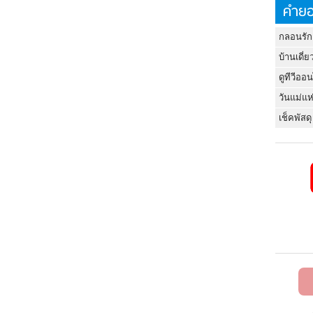
คำยอ
กลอนรัก
บ้านเดี่ย
ดูทีวีออ
วันแม่แห
เช็คพัสดุ