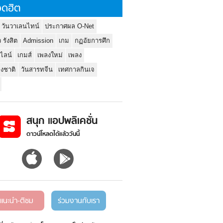
ดฮิต
 วันวาเลนไทน์
ประกาศผล O-Net
ว รังสิต
Admission
เกม
กฏอัยการศึก
นไลน์
เกมส์
เพลงใหม่
เพลง
่งชาติ
วันสารทจีน
เทศกาลกินเจ
สนุก แอปพลิเคชั่น
ดาวน์โหลดได้แล้ววันนี้
แนะนำ-ติชม
ร่วมงานกับเรา