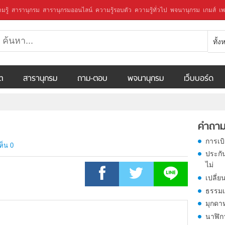
มรู้
สารานุกรม
สารานุกรมออนไลน์
ความรู้รอบตัว
ความรู้ทั่วไป
พจนานุกรม
เกมส์
เพ
ทั้
ีต
สารานุกรม
ถาม-ตอบ
พจนานุกรม
เว็บบอร์ด
คำถาม
การเบ
ห็น 0
ประกั
ไม่
เปลี่ย
ธรรมเ
มุกดา
นาฬิก