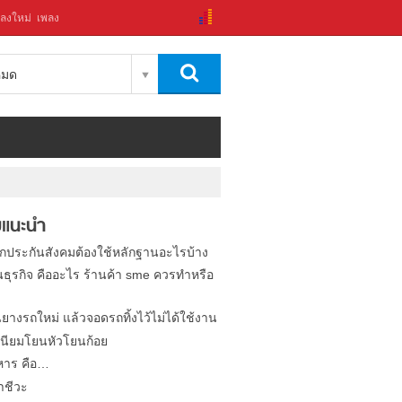
ลงใหม่
เพลง
งหมด
แนะนำ
ิกประกันสังคมต้องใช้หลักฐานอะไรบ้าง
นธุรกิจ คืออะไร ร้านค้า sme ควรทำหรือ
นยางรถใหม่ แล้วจอดรถทิ้งไว้ไม่ได้ใช้งาน
นียมโยนหัวโยนก้อย
หาร คือ…
าชีวะ