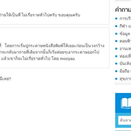
คำถาม
่ายให้เป็นที่ ไม่เรี่ยราดทั่วไปครับ ขอบคุณครับ
การเร
กีฬา 
ข้อมูล
คอมพิ
็นที่ โดยการเริ่มปูกระดาษหนังสือพิมพ์ให้เยอะก่อนเป็นวงกว้าง
งานเท
ขาจะกลับมาถ่ายที่เดิมจากนั้นก็เริ่มค่อยๆเอากระดาษออกไป
ท่องเที
ะ แล้วเขาก็จะไม่เรี่ยราดทั่วไป โดย mooyau
บันเทิ
มือถือ
สุขภ
ี่เลย!!