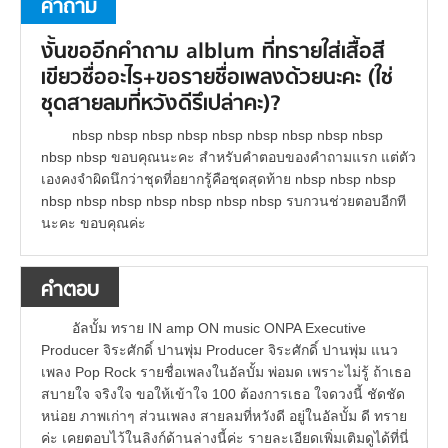
คำถาม
งั้นขออีกคำถาม alblum ที่ทรายใส่เสื้อสี
เขียวชื่ออะไร+ขอรายชื่อเพลงด้วยนะคะ (ใช่
ชุดสายลมที่หวังดีรึเปล่าคะ)?
nbsp nbsp nbsp nbsp nbsp nbsp nbsp nbsp nbsp
nbsp nbsp ขอบคุณนะคะ สำหรับคำตอบของคำถามแรก แต่ตัว
เองคงจำผิดนึกว่าชุดที่อยากรู้คือชุดสุดท้าย nbsp nbsp nbsp
nbsp nbsp nbsp nbsp nbsp nbsp nbsp รบกวนช่วยตอบอีกที
นะคะ ขอบคุณค่ะ
คำตอบ
อัลบั้ม ทราย IN amp ON music ONPA Executive
Producer จิระศักดิ์ ปานพุ่ม Producer จิระศักดิ์ ปานพุ่ม แนว
เพลง Pop Rock รายชื่อเพลงในอัลบั้ม พ่อมด เพราะไม่รู้ ถ้าเธอ
สบายใจ จริงใจ ขอให้เข้าใจ 100 ต้องการเธอ ใจดวงนี้ ชัดชัด
หน่อย ภาพเก่าๆ ส่วนเพลง สายลมที่หวังดี อยู่ในอัลบั้ม ดี ทราย
ค่ะ เคยตอบไว้ในลิงก์ด้านล่างนี้ค่ะ รายละเอียดเพิ่มเติมดูได้ที่นี่