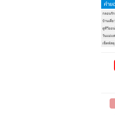
คำยอ
กลอนรัก
บ้านเดี่ย
ดูทีวีออ
วันแม่แห
เช็คพัสดุ