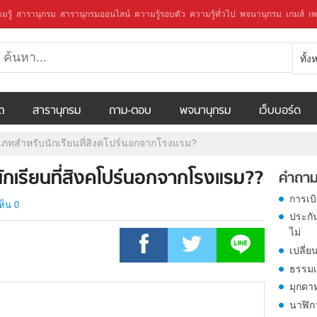
มรู้
สารานุกรม
สารานุกรมออนไลน์
ความรู้รอบตัว
ความรู้ทั่วไป
พจนานุกรม
เกมส์
เพ
ทั้
ีต
สารานุกรม
ถาม-ตอบ
พจนานุกรม
เว็บบอร์ด
ประเภทสำหรับนักเรียนที่สิงคโปร์นอกจากโรงแรม?
บนักเรียนที่สิงคโปร์นอกจากโรงแรม??
คำถาม
การเบ
ห็น 0
ประกั
ไม่
เปลี่ย
ธรรมเ
มุกดา
นาฬิก