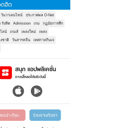
ดฮิต
 วันวาเลนไทน์
ประกาศผล O-Net
ว รังสิต
Admission
เกม
กฏอัยการศึก
นไลน์
เกมส์
เพลงใหม่
เพลง
่งชาติ
วันสารทจีน
เทศกาลกินเจ
สนุก แอปพลิเคชั่น
ดาวน์โหลดได้แล้ววันนี้
แนะนำ-ติชม
ร่วมงานกับเรา