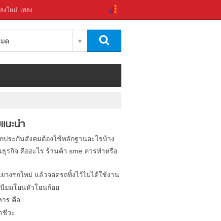
ลงใหม่
เพลง
งหมด
แนะนำ
ิกประกันสังคมต้องใช้หลักฐานอะไรบ้าง
นธุรกิจ คืออะไร ร้านค้า sme ควรทำหรือ
นยางรถใหม่ แล้วจอดรถทิ้งไว้ไม่ได้ใช้งาน
นียมโยนหัวโยนก้อย
หาร คือ…
าชีวะ