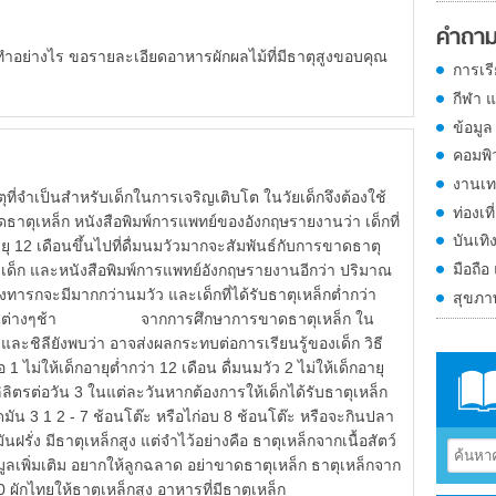
คำถาม
ำอย่างไร ขอรายละเอียดอาหารผักผลไม้ที่มีธาตุสูงขอบคุณ
การเร
กีฬา 
ข้อมูล
คอมพิ
งานเท
ป็นสำหรับเด็กในการเจริญเติบโต ในวัยเด็กจึงต้องใช้
ท่องเที
ขาดธาตุเหล็ก หนังสือพิมพ์การแพทย์ของอังกฤษรายงานว่า เด็กที่
บันเทิ
ายุ 12 เดือนขึ้นไปที่ดื่มนมวัวมากจะสัมพันธ์กับการขาดธาตุ
มือถือ
เด็ก และหนังสือพิมพ์การแพทย์อังกฤษรายงานอีกว่า ปริมาณ
ทารกจะมีมากกว่านมวัว และเด็กที่ได้รับธาตุเหล็กต่ำกว่า
สุขภ
ในด้านต่างๆช้า จากการศึกษาการขาดธาตุเหล็ก ใน
ะชิลียังพบว่า อาจส่งผลกระทบต่อการเรียนรู้ของเด็ก วิธี
 1 ไม่ให้เด็กอายุต่ำกว่า 12 เดือน ดื่มนมวัว 2 ไม่ให้เด็กอายุ
ลิลิตรต่อวัน 3 ในแต่ละวันหากต้องการให้เด็กได้รับธาตุเหล็ก
ดมัน 3 1 2 - 7 ช้อนโต๊ะ หรือไก่อบ 8 ช้อนโต๊ะ หรือจะกินปลา
ันฝรั่ง มีธาตุเหล็กสูง แต่จำไว้อย่างคือ ธาตุเหล็กจากเนื้อสัตว์
อมูลเพิ่มเติม อยากให้ลูกฉลาด อย่าขาดธาตุเหล็ก ธาตุเหล็กจาก
 ผักไทยให้ธาตุเหล็กสูง อาหารที่มีธาตุเหล็ก