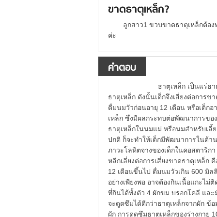
ขาดธาตุเหล็ก?
ลูกสาว1 ขวบขาดธาตุเหล็กต้องท
ค่ะ
คำตอบ
ธาตุเหล็ก เป็นแร่ธาตุที่จำเ
ธาตุเหล็ก ดังนั้นเด็กจึงเสี่ยงต่อการ
ดื่มนมวัวก่อนอายุ 12 เดือน หรือเด็กอ
เหล็ก ซึ่งมีผลกระทบต่อพัฒนาการของ
ธาตุเหล็กในนมแม่ หรือนมสำหรับเลี้ยง
ปกติ ก็จะทำให้เด็กมีพัฒนาการ
ภาวะโลหิตจางของเด็กในคอสตาริกา แล
หลีกเลี่ยงต่อการเสี่ยงขาดธาตุเหล็ก คือ
12 เดือนขึ้นไป ดื่มนมวัวเกิน 600 มิล
อย่างเพียงพอ อาจต้องกินเนื้อแกะไม่ติ
ที่กินได้ทั้งตัว 4 ผักขม บรอกโคลี และม
จะดูดซึมได้ดีกว่าธาตุเหล็กจากผัก ข้
ผัก การดูดซึมธาตุเหล็กของร่างกาย 10