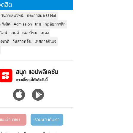
ดฮิต
 วันวาเลนไทน์
ประกาศผล O-Net
ว รังสิต
Admission
เกม
กฏอัยการศึก
นไลน์
เกมส์
เพลงใหม่
เพลง
่งชาติ
วันสารทจีน
เทศกาลกินเจ
สนุก แอปพลิเคชั่น
ดาวน์โหลดได้แล้ววันนี้
แนะนำ-ติชม
ร่วมงานกับเรา