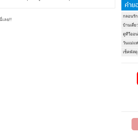
คำยอ
กลอนรัก
ี่เลย!!
บ้านเดี่ย
ดูทีวีออ
วันแม่แห
เช็คพัสดุ