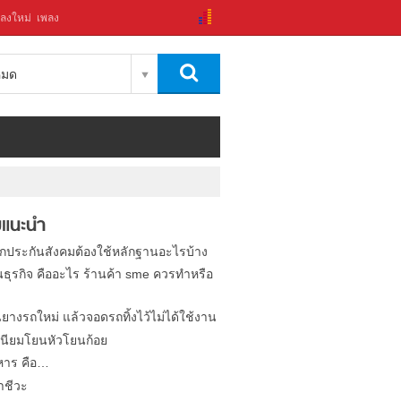
ลงใหม่
เพลง
งหมด
แนะนำ
ิกประกันสังคมต้องใช้หลักฐานอะไรบ้าง
นธุรกิจ คืออะไร ร้านค้า sme ควรทำหรือ
นยางรถใหม่ แล้วจอดรถทิ้งไว้ไม่ได้ใช้งาน
นียมโยนหัวโยนก้อย
หาร คือ…
าชีวะ