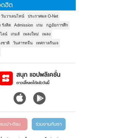
ดฮิต
 วันวาเลนไทน์
ประกาศผล O-Net
ว รังสิต
Admission
เกม
กฏอัยการศึก
นไลน์
เกมส์
เพลงใหม่
เพลง
่งชาติ
วันสารทจีน
เทศกาลกินเจ
สนุก แอปพลิเคชั่น
ดาวน์โหลดได้แล้ววันนี้
แนะนำ-ติชม
ร่วมงานกับเรา