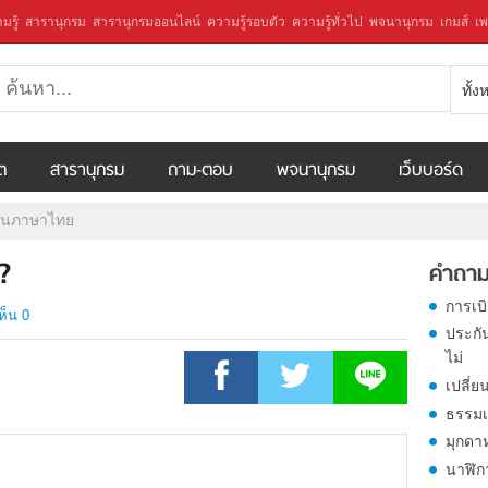
มรู้
สารานุกรม
สารานุกรมออนไลน์
ความรู้รอบตัว
ความรู้ทั่วไป
พจนานุกรม
เกมส์
เพ
ทั้
ีต
สารานุกรม
ถาม-ตอบ
พจนานุกรม
เว็บบอร์ด
วันภาษาไทย
?
คำถาม
การเบ
ห็น 0
ประกั
ไม่
เปลี่ย
ธรรมเ
มุกดา
นาฬิก