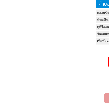
คำยอ
กลอนรัก
บ้านเดี่ย
ดูทีวีออ
วันแม่แห
เช็คพัสดุ