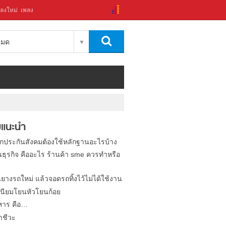
ลงใหม่
เพลง
งหมด
แนะนำ
ิกประกันสังคมต้องใช้หลักฐานอะไรบ้าง
นธุรกิจ คืออะไร ร้านค้า sme ควรทำหรือ
นยางรถใหม่ แล้วจอดรถทิ้งไว้ไม่ได้ใช้งาน
นียมโยนหัวโยนก้อย
หาร คือ…
าชีวะ