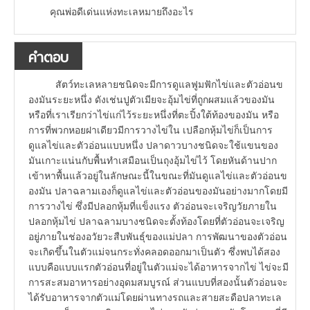
คุณพ่อดีเด่นแห่งทะเลหมายถึงอะไร
คำตอบ
สัตว์ทะเลหลายชนิดจะมีการดูแลฟูมฟักไข่และตัวอ่อนข
องมันระยะหนึ่ง ดังเช่นปูตัวเมียจะอุ้มไข่ที่ถูกผสมแล้วของมัน
หรือที่เราเรียกว่าไข่แก่ไว้ระยะหนึ่งที่ตะปิ้งใต้ท้องของมัน หรือ
การที่พวกหอยฝาเดียวมีการวางไข่ใน เปลือกหุ้มไข่ก็เป็นการ
ดูแลไข่และตัวอ่อนแบบหนึ่ง ปลาดาวบางชนิดจะใช้แขนของ
มันเกาะแน่นกับพื้นทำเสมือนเป็นถุงอุ้มไข่ไว้ โดยหันด้านปาก
เข้าหาพื้นแล้วอยู่ในลักษณะนี้ในขณะที่มันดูแลไข่และตัวอ่อนข
องมัน ปลาฉลามเองก็ดูแลไข่และตัวอ่อนของมันอย่างมากโดยมี
การวางไข่ ซึ่งมีปลอกหุ้มที่แข็งแรง ตัวอ่อนจะเจริญวัยภายใน
ปลอกหุ้มไข่ ปลาฉลามบางชนิดจะตั้งท้องโดยที่ตัวอ่อนจะเจริญ
อยู่ภายในช่องอวัยวะสืบพันธุ์ของแม่ปลา การพัฒนาของตัวอ่อน
จะเกิดขึ้นในตัวแม่จนกระทั่งคลอดออกมาเป็นตัว ซึ่งพบได้สอง
แบบคือแบบแรกตัวอ่อนที่อยู่ในตัวแม่จะได้อาหารจากไข่ ไข่จะมี
การสะสมอาหารอย่างอุดมสมบูรณ์ ส่วนแบบที่สองนั้นตัวอ่อนจะ
ได้รับอาหารจากตัวแม่โดยผ่านทางรถและสายสะดือปลาทะเล