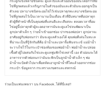
กระดูกแข็งหลายชนิดจะ ดูแลไข่และตัวอ่อนของมันโดยการที่มี
ไข่ที่ถูกผสมแล้วเจริญภายในตัวของมันและตัวมันจะออกลูกเป็น
ตัวเลย ปลาบางชนิดจะอมไข่ไว้เช่นปลาดุกทะเลบางชนิดจะอม
ไข่ที่ถูกผสมไว้เป็นเวลานานเป็นเดือน ตัวที่มีบทบาทคือปลาดุก
ตัวผู้ที่ทำหน้าที่เป็นคุณพ่อที่แสนดีและเสียสละ ตลอดเวลาที่อม
ไข่อยู่นี้ปลาดุกตัวผู้จะอดอาหารมันจะดูแลไข่จนพัฒนาเป็น
ลูกปลาตัวเล็ก ๆ ว่ายน้ำเข้าออกช่อง ปากของพ่อปลา ลูกปลาจะ
อาศัยอยู่กับพ่อจนกว่า มันจะดูแลตัวเองได้ คุณพ่อดีเด่นในทะเล
ที่น่าจะเป็นที่รู้จักกันดีคือ ม้าน้ำและปลาจิ้มฟันจระเข้ แม่ม้าน้ำ
จะวางไข่ไว้ในกระเป๋าช่องท้องของพ่อม้าน้ำ พ่อม้าน้ำจะปล่อย
เชื้อตัวผู้ไปผสมกับไข่และดูแลฟูมฟักไข่เหล่านี้ เอง ตัวอ่อนจะได้
อาหารจากตัวพ่อจนกว่ามันจะฟักเป็นลูกม้าน้ำตัวเล็ก ๆ พ่อ
ม้าน้ำจะบิดตัวไปมาเพื่อสลัดเอาลูกม้าน้ำที่โตแล้วออกจากช่อง
กระเป๋า ข้อมูลจาก กระทรวงเกษตรและสหกรณ์
ร่วมเป็นแฟนเพจเรา บน Facebook..ได้ที่นี่เลย!!