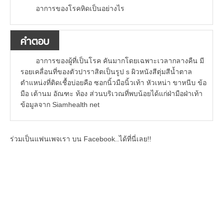
อาการของโรคหิดเป็นอย่างไร
คำตอบ
อาการของผู้ที่เป็นโรค คันมากโดยเฉพาะเวลากลางคืน มี
รอยเคลื่อนที่ของตัวปาราสิตเป็นรูป s ผิวหนังสีตุ่มสีน้ำตาล
ตำแหน่งที่ติดเชื้อบ่อยคือ ซอกนิ้วมือนิ้วเท้า หัวเหน่า ขาหนีบ ข้อ
มือ เต้านม อัณฑะ ท้อง ส่วนบริเวณที่พบน้อยได้แก่ฝ่ามือฝ่าเท้า
ข้อมูลจาก Siamhealth net
ร่วมเป็นแฟนเพจเรา บน Facebook..ได้ที่นี่เลย!!