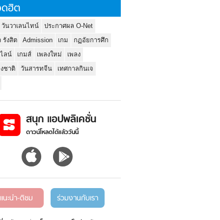
ดฮิต
 วันวาเลนไทน์
ประกาศผล O-Net
ว รังสิต
Admission
เกม
กฏอัยการศึก
นไลน์
เกมส์
เพลงใหม่
เพลง
่งชาติ
วันสารทจีน
เทศกาลกินเจ
สนุก แอปพลิเคชั่น
ดาวน์โหลดได้แล้ววันนี้
แนะนำ-ติชม
ร่วมงานกับเรา