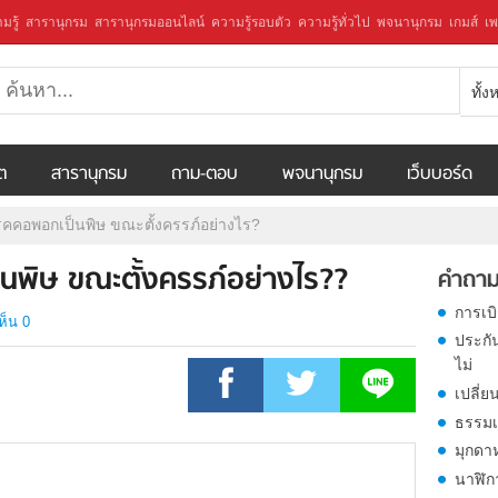
มรู้
สารานุกรม
สารานุกรมออนไลน์
ความรู้รอบตัว
ความรู้ทั่วไป
พจนานุกรม
เกมส์
เพ
ทั้
ีต
สารานุกรม
ถาม-ตอบ
พจนานุกรม
เว็บบอร์ด
คคอพอกเป็นพิษ ขณะตั้งครรภ์อย่างไร?
นพิษ ขณะตั้งครรภ์อย่างไร??
คำถาม
การเบ
ห็น 0
ประกั
ไม่
เปลี่ย
ธรรมเ
มุกดา
นาฬิก