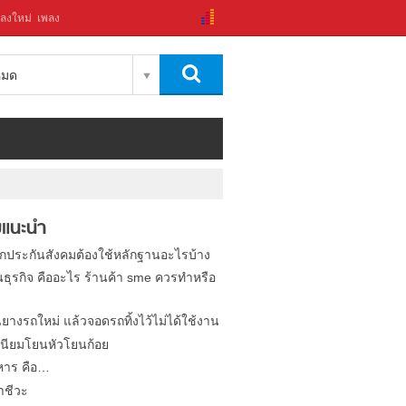
ลงใหม่
เพลง
งหมด
แนะนำ
ิกประกันสังคมต้องใช้หลักฐานอะไรบ้าง
นธุรกิจ คืออะไร ร้านค้า sme ควรทำหรือ
นยางรถใหม่ แล้วจอดรถทิ้งไว้ไม่ได้ใช้งาน
นียมโยนหัวโยนก้อย
หาร คือ…
าชีวะ