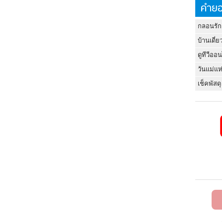
คำยอ
กลอนรัก
บ้านเดี่ย
ดูทีวีออ
วันแม่แห
เช็คพัสดุ