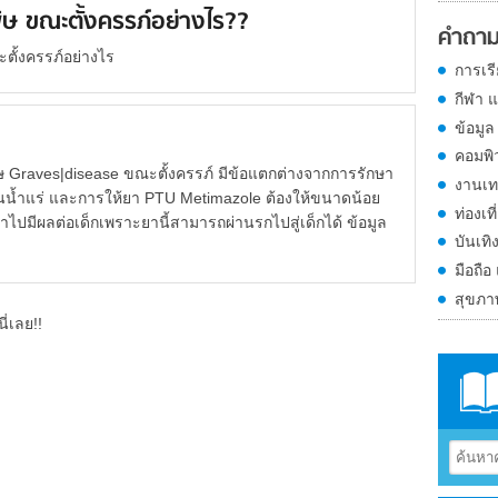
ษ ขณะตั้งครรภ์อย่างไร??
คำถาม
ั้งครรภ์อย่างไร
การเร
กีฬา 
ข้อมูล
คอมพิ
aves|disease ขณะตั้งครรภ์ มีข้อแตกต่างจากการรักษา
งานเท
น้ำแร่ และการให้ยา PTU Metimazole ต้องให้ขนาดน้อย
ท่องเที
ห้ยาไปมีผลต่อเด็กเพราะยานี้สามารถผ่านรกไปสู่เด็กได้ ข้อมูล
บันเทิ
มือถือ
สุขภ
ี่เลย!!