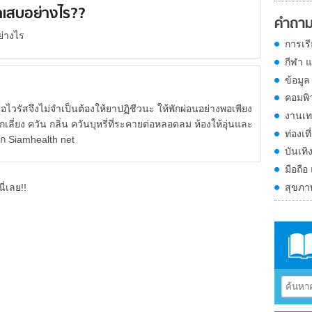
กเสบอย่างไร??
คำถาม
่างไร
การเร
กีฬา 
ข้อมูล
คอมพิ
อไวรัสจึงไม่จำเป็นต้องให้ยาปฏิชีวนะ ให้พักผ่อนอย่างพอเพียง
งานเท
เลี่ยง ควัน กลิ่น ควันบุหรี่ที่ระคายต่อหลอดลม ห้องให้อุ่นและ
ท่องเที
าก Siamhealth net
บันเทิ
มือถือ
สุขภ
ี่เลย!!