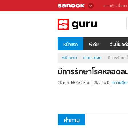
ความรู้
เกร็ดควา
หน้าแรก
พีเดีย
วันนี้ในอด
หน้าแรก
ถาม - ตอบ
มีการรักษ
มีการรักษาโรคหลอดลม
26 พ.ย. 56 05.25 น.
|
เปิดอ่าน
0
|
ความคิดเ
คำถาม