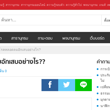
มรู้
สารานุกรม
สารานุกรมออนไลน์
ความรู้รอบตัว
ความรู้ทั่วไป
พจนานุกรม
เกมส์
เพ
ทั้
ีต
สารานุกรม
ถาม-ตอบ
พจนานุกรม
เว็บบอร์ด
าโรคหลอดลมอักเสบอย่างไร?
อักเสบอย่างไร??
คำถาม
การเบ
ห็น 0
ประกั
ไม่
เปลี่ย
ธรรมเ
มุกดา
นาฬิก