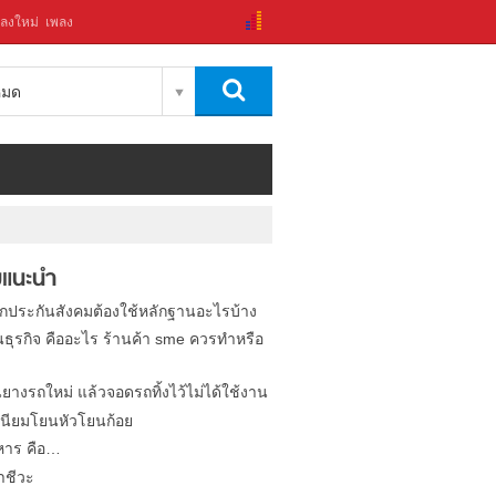
ลงใหม่
เพลง
งหมด
แนะนำ
ิกประกันสังคมต้องใช้หลักฐานอะไรบ้าง
นธุรกิจ คืออะไร ร้านค้า sme ควรทำหรือ
นยางรถใหม่ แล้วจอดรถทิ้งไว้ไม่ได้ใช้งาน
นียมโยนหัวโยนก้อย
หาร คือ…
าชีวะ