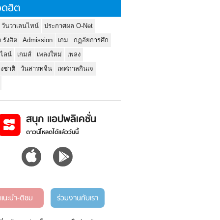
ดฮิต
 วันวาเลนไทน์
ประกาศผล O-Net
ว รังสิต
Admission
เกม
กฏอัยการศึก
นไลน์
เกมส์
เพลงใหม่
เพลง
่งชาติ
วันสารทจีน
เทศกาลกินเจ
สนุก แอปพลิเคชั่น
ดาวน์โหลดได้แล้ววันนี้
แนะนำ-ติชม
ร่วมงานกับเรา