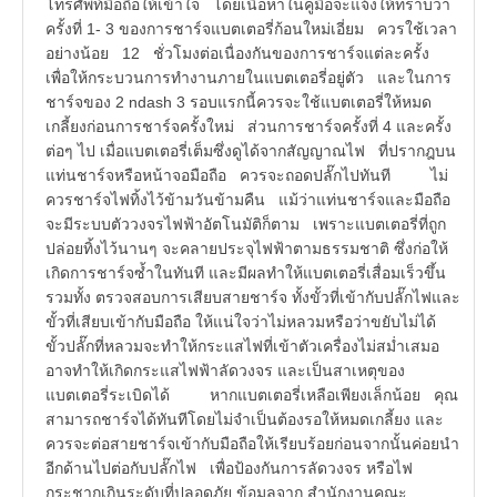
โทรศัพท์มือถือให้เข้าใจ โดยเนื้อหาในคู่มือจะแจ้งให้ทราบว่า
ครั้งที่ 1- 3 ของการชาร์จแบตเตอรี่ก้อนใหม่เอี่ยม ควรใช้เวลา
อย่างน้อย 12 ชั่วโมงต่อเนื่องกันของการชาร์จแต่ละครั้ง
เพื่อให้กระบวนการทำงานภายในแบตเตอรี่อยู่ตัว และในการ
ชาร์จของ 2 ndash 3 รอบแรกนี้ควรจะใช้แบตเตอรี่ให้หมด
เกลี้ยงก่อนการชาร์จครั้งใหม่ ส่วนการชาร์จครั้งที่ 4 และครั้ง
ต่อๆ ไป เมื่อแบตเตอรี่เต็มซึ่งดูได้จากสัญญาณไฟ ที่ปรากฎบน
แท่นชาร์จหรือหน้าจอมือถือ ควรจะถอดปลั๊กไปทันที ไม่
ควรชาร์จไฟทิ้งไว้ข้ามวันข้ามคืน แม้ว่าแท่นชาร์จและมือถือ
จะมีระบบตัววงจรไฟฟ้าอัตโนมัติก็ตาม เพราะแบตเตอรี่ที่ถูก
ปล่อยทิ้งไว้นานๆ จะคลายประจุไฟฟ้าตามธรรมชาติ ซึ่งก่อให้
เกิดการชาร์จซ้ำในทันที และมีผลทำให้แบตเตอรี่เสื่อมเร็วขึ้น
รวมทั้ง ตรวจสอบการเสียบสายชาร์จ ทั้งขั้วที่เข้ากับปลั๊กไฟและ
ขั้วที่เสียบเข้ากับมือถือ ให้แน่ใจว่าไม่หลวมหรือว่าขยับไม่ได้
ขั้วปลั๊กที่หลวมจะทำให้กระแสไฟที่เข้าตัวเครื่องไม่สม่ำเสมอ
อาจทำให้เกิดกระแสไฟฟ้าลัดวงจร และเป็นสาเหตุของ
แบตเตอรี่ระเบิดได้ หากแบตเตอรี่เหลือเพียงเล็กน้อย คุณ
สามารถชาร์จได้ทันทีโดยไม่จำเป็นต้องรอให้หมดเกลี้ยง และ
ควรจะต่อสายชาร์จเข้ากับมือถือให้เรียบร้อยก่อนจากนั้นค่อยนำ
อีกด้านไปต่อกับปลั๊กไฟ เพื่อป้องกันการลัดวงจร หรือไฟ
กระชากเกินระดับที่ปลอดภัย ข้อมูลจาก สำนักงานคณะ