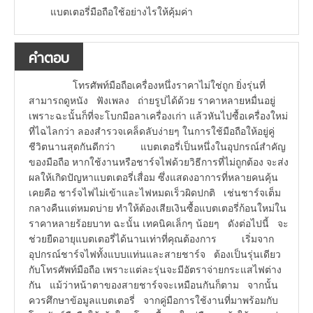
แบตเตอรี่มือถือใช้อย่างไรให้คุ้มค่า
คำตอบ
โทรศัพท์มือถือเครื่องหนึ่งราคาไม่ใช่ถูก ยิ่งรุ่นที่
สามารถดูหนัง ฟังเพลง ถ่ายรูปได้ด้วย ราคาหลายหมื่นอยู่
เพราะฉะนั้นก็ที่จะโบกมือลาเครื่องเก่า แล้วหันไปซื้อเครื่องใหม่
ที่ไฉไลกว่า ลองสำรวจเคล็ดลับง่ายๆ ในการใช้มือถือให้อยู่คู่
ชีวิตนานสุดกันดีกว่า แบตเตอรี่เป็นหนึ่งในอุปกรณ์สำคัญ
ของมือถือ หากใช้งานหรือชาร์จไฟด้วยวิธีการที่ไม่ถูกต้อง จะส่ง
ผลให้เกิดปัญหาแบตเตอรี่เสื่อม ซึ่งแสดงอาการที่หลายคนคุ้น
เคยคือ ชาร์จไฟไม่เข้าและไฟหมดเร็วผิดปกติ เช่นชาร์จเต็ม
กลางคืนแต่หมดบ่าย ทำให้ต้องเสียเงินซื้อแบตเตอรี่ก้อนใหม่ใน
ราคาหลายร้อยบาท ฉะนั้น เทคนิคเล็กๆ น้อยๆ ดังต่อไปนี้ จะ
ช่วยยืดอายุแบตเตอรี่ได้นานเท่าที่คุณต้องการ เริ่มจาก
อุปกรณ์ชาร์จไฟทั้งแบบแท่นและสายชาร์จ ต้องเป็นรุ่นเดียว
กับโทรศัพท์มือถือ เพราะแต่ละรุ่นจะมีอัตราจ่ายกระแสไฟต่าง
กัน แม้ว่าหน้าตาของสายชาร์จจะเหมือนกันก็ตาม จากนั้น
ควรศึกษาข้อมูลแบตเตอรี่ จากคู่มือการใช้งานที่มาพร้อมกับ