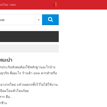
ลงใหม่
เพลง
งหมด
แนะนำ
ิกประกันสังคมต้องใช้หลักฐานอะไรบ้าง
นธุรกิจ คืออะไร ร้านค้า sme ควรทำหรือ
นยางรถใหม่ แล้วจอดรถทิ้งไว้ไม่ได้ใช้งาน
นียมโยนหัวโยนก้อย
หาร คือ…
าชีวะ