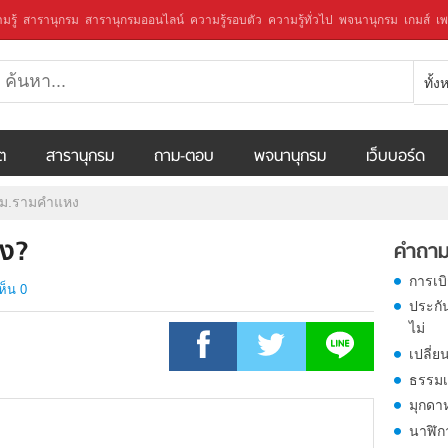
มรู้
สารานุกรม
สารานุกรมออนไลน์
ความรู้รอบตัว
ความรู้ทั่วไป
พจนานุกรม
เกมส์
เพ
ทั้
ีต
สารานุกรม
ถาม-ตอบ
พจนานุกรม
เว็บบอร์ด
น ม.รามคำแหง
หง?
คำถาม
การเบ
ห็น 0
ประกั
ไม่
เปลี่ย
ธรรมเ
มุกดา
นาฬิก