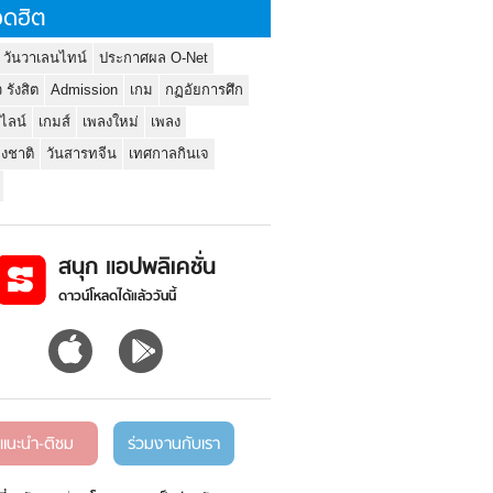
ดฮิต
 วันวาเลนไทน์
ประกาศผล O-Net
ว รังสิต
Admission
เกม
กฏอัยการศึก
นไลน์
เกมส์
เพลงใหม่
เพลง
่งชาติ
วันสารทจีน
เทศกาลกินเจ
สนุก แอปพลิเคชั่น
ดาวน์โหลดได้แล้ววันนี้
แนะนำ-ติชม
ร่วมงานกับเรา