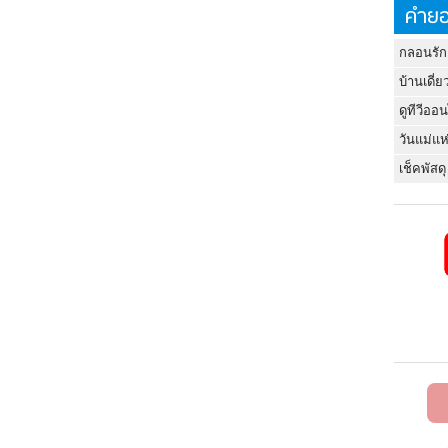
คำยอ
กลอนรัก
บ้านเดี่ย
ดูทีวีออ
วันแม่แห
เช็คพัสดุ