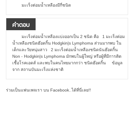
มะเร็งต่อมน้ำเหลืองมีกี่ชนิด
คำตอบ
มะเร็งต่อมน้ำเหลืองแบ่งออกเป็น 2 ชนิด คือ 1 มะเร็งต่อม
น้ำเหลืองชนิดฮ๊อดกิ้น Hodgkin|s Lymphoma ส่วนมากพบ ใน
เด็กและวัยหนุ่มสาว 2 มะเร็งต่อมน้ำเหลืองชนิดนันฮ๊อดกิ้น
Non - Hodgkin|s Lymphoma มักพบในผู้ใหญ่ หรือผู้ที่มีการติด
เชื้อโรคเอดส์ และพบในคนไทยมากกว่า ชนิดฮ๊อดกิ้น ข้อมูล
จาก สถานบันมะเร็งแห่งชาติ
ร่วมเป็นแฟนเพจเรา บน Facebook..ได้ที่นี่เลย!!