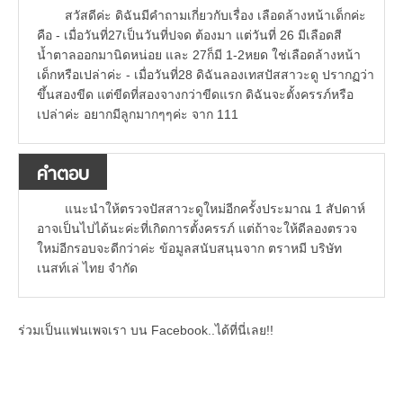
สวัสดีค่ะ ดิฉันมีคำถามเกี่ยวกับเรื่อง เลือดล้างหน้าเด็กค่ะ
คือ - เมื่อวันที่27เป็นวันที่ปจด ต้องมา แต่วันที่ 26 มีเลือดสี
น้ำตาลออกมานิดหน่อย และ 27ก็มี 1-2หยด ใช่เลือดล้างหน้า
เด็กหรือเปล่าค่ะ - เมื่อวันที่28 ดิฉันลองเทสปัสสาวะดู ปรากฏว่า
ขึ้นสองขีด แต่ขีดที่สองจางกว่าขีดแรก ดิฉันจะตั้งครรภ์หรือ
เปล่าค่ะ อยากมีลูกมากๆๆค่ะ จาก 111
คำตอบ
แนะนำให้ตรวจปัสสาวะดูใหม่อีกครั้งประมาณ 1 สัปดาห์
อาจเป็นไปได้นะค่ะที่เกิดการตั้งครรภ์ แต่ถ้าจะให้ดีลองตรวจ
ใหม่อีกรอบจะดีกว่าค่ะ ข้อมูลสนับสนุนจาก ตราหมี บริษัท
เนสท์เล่ ไทย จำกัด
ร่วมเป็นแฟนเพจเรา บน Facebook..ได้ที่นี่เลย!!