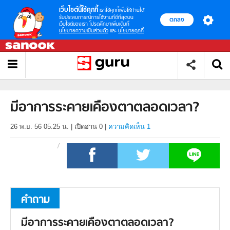
เว็บไซต์นี้ใช้คุกกี้
เราใช้คุกกี้เพื่อให้ท่านได้
รับประสบการณ์การใช้งานที่ดีที่สุดบน
ตกลง
เว็บไซต์ของเรา โปรดศึกษาเพิ่มเติมที่
นโยบายความเป็นส่วนตัว
และ
นโยบายคุกกี้
มีอาการระคายเคืองตาตลอดเวลา?
26 พ.ย. 56 05.25 น.
|
เปิดอ่าน
0
|
ความคิดเห็น 1
คำถาม
มีอาการระคายเคืองตาตลอดเวลา?