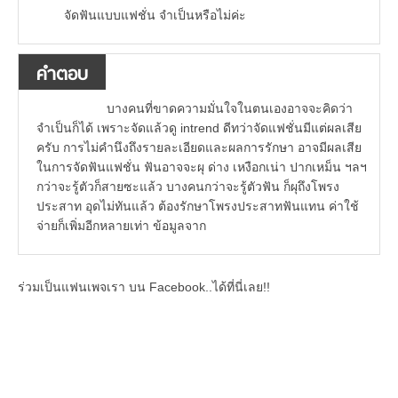
จัดฟันแบบแฟชั่น จำเป็นหรือไม่ค่ะ
คำตอบ
บางคนที่ขาดความมั่นใจในตนเองอาจจะคิดว่า
จำเป็นก็ได้ เพราะจัดแล้วดู intrend ดีทว่าจัดแฟชั่นมีแต่ผลเสีย
ครับ การไม่คำนึงถึงรายละเอียดและผลการรักษา อาจมีผลเสีย
ในการจัดฟันแฟชั่น ฟันอาจจะผุ ด่าง เหงือกเน่า ปากเหม็น ฯลฯ
กว่าจะรู้ตัวก็สายซะแล้ว บางคนกว่าจะรู้ตัวฟัน ก็ผุถึงโพรง
ประสาท อุดไม่ทันแล้ว ต้องรักษาโพรงประสาทฟันแทน ค่าใช้
จ่ายก็เพิ่มอีกหลายเท่า ข้อมูลจาก
ร่วมเป็นแฟนเพจเรา บน Facebook..ได้ที่นี่เลย!!