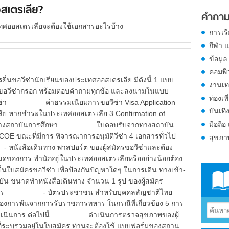
อสเตรเลีย?
คำถาม
เทศออสเตรเลียจะต้องใช้เอกสารอะไรบ้าง
การเร
กีฬา 
ข้อมูล
คอมพิ
ยื่นขอวีซ่านักเรียนของประเทศออสเตรเลีย มีดังนี้ 1 แบบ
งานเท
ีซ่ากรอก พร้อมตอบคำถามทุกข้อ และลงนามในแบบ
ท่องเที
อวีซ่า ค่าธรรมเนียมการขอวีซ่า Visa Application
บันเทิ
ย หากชำระในประเทศออสเตรเลีย 3 Confirmation of
มือถือ
จากทางสถาบันการศึกษา ใบตอบรับจากทางสถาบัน
id COE ขณะที่มีการ พิจารณาการอนุมัติวีซ่า 4 เอกสารทั่วไป
สุขภ
ังสือเดินทาง พาสปอร์ต ของผู้สมัครขอวีซ่าและต้อง
มดของการ พำนักอยู่ในประเทศออสเตรเลียหรืออย่างน้อยต้อง
่ยื่นใบสมัครขอวีซ่า เพื่อป้องกันปัญหาใดๆ ในการเดิน ทางเข้า-
 ขนาดทำหนังสือเดินทาง จำนวน 1 รูป ของผู้สมัคร
้สมัคร - บัตรประชาชน สำหรับบุคคลสัญชาติไทย
พ้นจากการรับราชการทหาร ในกรณีที่เกี่ยวข้อง 5 การ
้องดำเนินการ ต่อไปนี้ ดำเนินการตรวจสุขภาพของผู้
ี่ระบุรวมอยู่ในใบสมัคร ท่านจะต้องใช้ แบบฟอร์มของสถาน