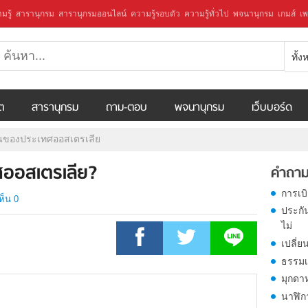
มรู้
สารานุกรม
สารานุกรมออนไลน์
ความรู้รอบตัว
ความรู้ทั่วไป
พจนานุกรม
เกมส์
เพ
ทั้
ีต
สารานุกรม
ถาม-ตอบ
พจนานุกรม
เว็บบอร์ด
ียนของประเทศออสเตรเลีย
ทศออสเตรเลีย?
คำถาม
การเบ
ห็น 0
ประกั
ไม่
เปลี่ย
ธรรมเ
มุกดา
นาฬิก