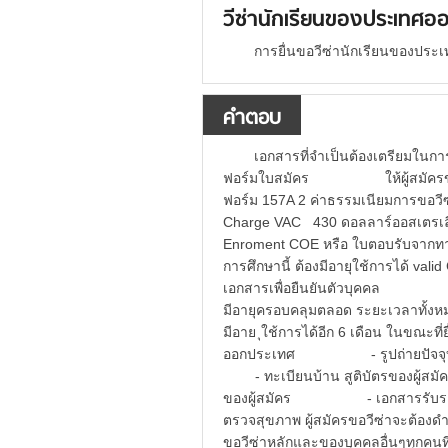
วีซ่านักเรียนของประเทศอ
การยื่นขอวีซ่านักเรียนของประ
คำตอบ
เอกสารที่จำเป็นต้องเตรียมในการ
ฟอร์มใบสมัคร ให้ผู้สมัครขอว
ฟอร์ม 157A 2 ค่าธรรมเนียมการข
Charge VAC 430 ดอลลาร์ออสเตรเลี
Enroment COE หรือ ใบตอบรับ
การศึกษานี้ ต้องมีอายุใช้การได้ val
เอกสารเพื่อยืนยันตัวบุคคล - หน
มีอายุครอบคลุมตลอด ระยะเวลาทั้งห
มีอาย ุใช้การได้อีก 6 เดือน ในขณะที
ออกประเทศ - รูปถ่ายปัจจุบัน
- ทะเบียนบ้าน สูติบัตรของผู
ของผู้สมัคร - เอกสารรับรองการ
ตรวจสุขภาพ ผู้สมัครขอวีซ่าจะต
ขอวีซ่าหลักและของบุคคลอื่นๆทุกคนท