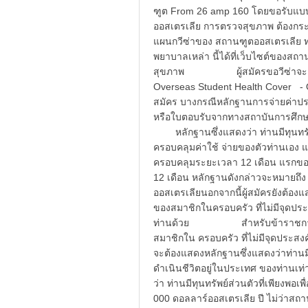
ฑูต From 26 amp 160 โดยขอรับแบบฟอร
ออสเตรเลีย การตรวจสุขภาพ ต้องกระท
แผนกวีซ่าของ สถานฑูตออสเตรเลีย 
พยาบาลเหล่า นี้ได้ที่เว็บไซต์ของส
สุขภาพ ผู้สมัครขอวีซ่าจะต้องย
Overseas Student Health Cover - 
สมัคร บางกรณีหลักฐานการจ่ายค่าประก
หรือใบตอบรับจากทางสถาบันการศึกษ
หลักฐานซึ่งแสดงว่า ท่านมีทุนทรัพย
ครอบคลุมค่าใช้ จ่ายของตัวท่านเอง 
ครอบคลุมระยะเวลา 12 เดือน แรกของ
12 เดือน หลักฐานดังกล่าวจะหมายถึง
ออสเตรเลียนอกจากนี้ผู้สมัครยังต้องแ
ของสมาชิกในครอบครัว ที่ไม่มีจุดปร
ท่านด้วย สำหรับข้าราชการ ทหาร 
สมาชิกใน ครอบครัว ที่ไม่มีจุดประสง
จะต้องแสดงหลักฐานซึ่งแสดงว่าท่านมีท
ดำเนินชีวิตอยู่ในประเทศ ของท่านเท่าน
ว่า ท่านมีทุนทรัพย์ส่วนตัวที่เพียง
000 ดอลลาร์ออสเตรเลีย ปี ไม่