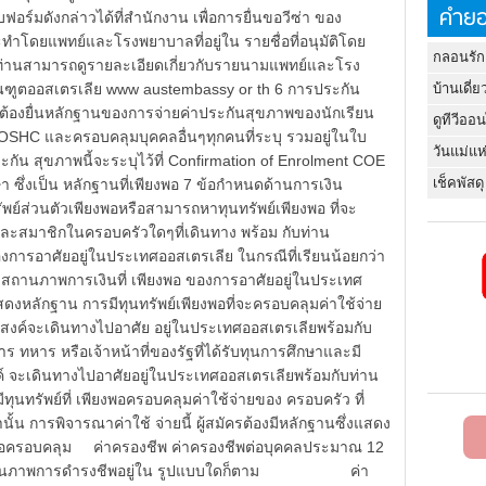
คำยอ
์มดังกล่าวได้ที่สำนักงาน เพื่อการยื่นขอวีซ่า ของ
ำโดยแพทย์และโรงพยาบาลที่อยู่ใน รายชื่อที่อนุมัติโดย
กลอนรัก
ท่านสามารถดูรายละเอียดเกี่ยวกับรายนามแพทย์และโรง
ถานฑูตออสเตรเลีย www austembassy or th 6 การประกัน
บ้านเดี่ย
ื่นหลักฐานของการจ่ายค่าประกันสุขภาพของนักเรียน
ดูทีวีออ
OSHC และครอบคลุมบุคคลอื่นๆทุกคนที่ระบุ รวมอยู่ในใบ
วันแม่แห
ัน สุขภาพนี้จะระบุไว้ที่ Confirmation of Enrolment COE
เช็คพัสดุ
า ซึ่งเป็น หลักฐานที่เพียงพอ 7 ข้อกำหนดด้านการเงิน
์ส่วนตัวเพียงพอหรือสามารถหาทุนทรัพย์เพียงพอ ที่จะ
และสมาชิกในครอบครัวใดๆที่เดินทาง พร้อม กับท่าน
การอาศัยอยู่ในประเทศออสเตรเลีย ในกรณีที่เรียนน้อยกว่า
 สถานภาพการเงินที่ เพียงพอ ของการอาศัยอยู่ในประเทศ
สดงหลักฐาน การมีทุนทรัพย์เพียงพอที่จะครอบคลุมค่าใช้จ่าย
ะสงค์จะเดินทางไปอาศัย อยู่ในประเทศออสเตรเลียพร้อมกับ
หรือเจ้าหน้าที่ของรัฐที่ได้รับทุนการศึกษาและมี
ค์ จะเดินทางไปอาศัยอยู่ในประเทศออสเตรเลียพร้อมกับท่าน
ุนทรัพย์ที่ เพียงพอครอบคลุมค่าใช้จ่ายของ ครอบครัว ที่
ั้น การพิจารณาค่าใช้ จ่ายนี้ ผู้สมัครต้องมีหลักฐานซึ่งแสดง
พอเพื่อครอบคลุม ค่าครองชีพ ค่าครองชีพต่อบุคคลประมาณ 12
ว่าสถานภาพการดำรงชีพอยู่ใน รูปแบบใดก็ตาม ค่า