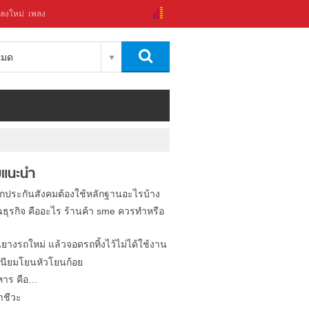
ลงใหม่
เพลง
งหมด
แนะนำ
ิกประกันสังคมต้องใช้หลักฐานอะไรบ้าง
นธุรกิจ คืออะไร ร้านค้า sme ควรทำหรือ
นยางรถใหม่ แล้วจอดรถทิ้งไว้ไม่ได้ใช้งาน
นียมโยนหัวโยนก้อย
หาร คือ…
าชีวะ