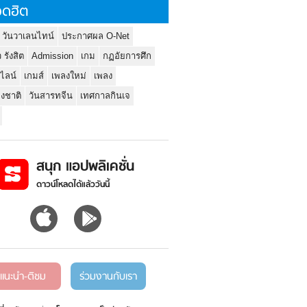
ดฮิต
 วันวาเลนไทน์
ประกาศผล O-Net
ว รังสิต
Admission
เกม
กฏอัยการศึก
นไลน์
เกมส์
เพลงใหม่
เพลง
่งชาติ
วันสารทจีน
เทศกาลกินเจ
สนุก แอปพลิเคชั่น
ดาวน์โหลดได้แล้ววันนี้
แนะนำ-ติชม
ร่วมงานกับเรา