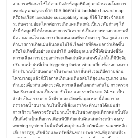
สามารถพัฒนาใช้ได้ตามปัจจัยข้อมูลที่มีอยู่ มาคำนวณโดยการ
overlay analysis ด้วย GIS จัดทำเป็น landslide hazard map
หรือจะเรียก landslide susceptibility map ก็ได้ โดยจะจำแนก
ระดับความอ่อนไหวต่อการเกิดแผ่นดินถล่มเป็นระดับต่างๆ ได้
ทั้งนี้ข้อมูลที่ได้ทั้งหมดจากการวิเคราะห์เป็นสภาพทางกายภาพที่
มีความอ่อนไหวต่อการเกิดแผ่นถล่มที่ระดับต่างๆ กันอยู่แล้ว การ
ทำนายการเกิดแผ่นดินถล่มไม่ใช้เรื่องง่ายที่ที่จะบอกว่าเกิดขึ้น
หรือไม่เกิดขึ้นอย่างแม่นยำได้ แต่ข้อมูลแผนที่ที่ได้เป็นบ่งชี้ถึง
ความเสี่ยง การบ่งบอกว่าจะเกิดแผ่นดินถล่มหรือไม่นั้นก็มีปัจจัย
ปริมาณน้ำฝนที่เป็น triggering factor เข้ามาเกี่ยวข้องอย่างมาก
ถ้าปริมาณน้ำฝนตกมากในระยะเวลาสั้นบริเวณที่มีความอ่อน
ไหวมากอยู่แล้วก็มีโอกาสเกิดแผ่นดินถล่มได้สูงและรุนแรง และ
ทำนองเดี่ยวกันแต่ละระดับความเสี่ยงก็แตกต่างกันไป การตรวจ
วัดปริมาณนำฝนเป็นราย ชั่วโมง และรายวันรอบ 24 ชม เป็น
สิ่งจำเป็นอย่างมาก ถ้ามีรายละเอียดข้อมูลเหล่านี้คือตาราง
ตรวจวัดน้ำฝนรายวันในพื้นที่เสี่ยงเราก็จะทำนายได้แม่นยำ
การเฝ้าระวังตรวจวัดปริมาณน้ำฝนในช่วงฤดูฝนที่ตกหนักนั้นจึง
เป็นสิ่งจำเป็นเพื่อการเตือนพิบัติภัยแผ่นดินถล่มล่วงหน้า early
warning system ในพื้นที่หรือหมู่บ้านเสี่ยงภัยเพื่อการอพยพหลีก
เลี่ยงการสูญเสียชีวิตและทรัพย์สินของประชาชนที่สุดก่อนที่จะ