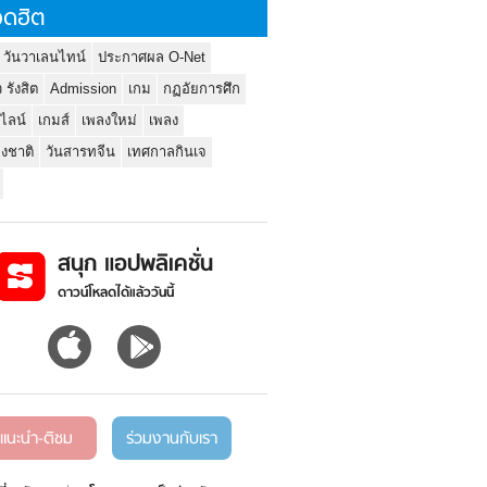
ดฮิต
 วันวาเลนไทน์
ประกาศผล O-Net
ว รังสิต
Admission
เกม
กฏอัยการศึก
นไลน์
เกมส์
เพลงใหม่
เพลง
่งชาติ
วันสารทจีน
เทศกาลกินเจ
สนุก แอปพลิเคชั่น
ดาวน์โหลดได้แล้ววันนี้
แนะนำ-ติชม
ร่วมงานกับเรา