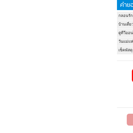
คำยอ
กลอนรัก
บ้านเดี่ย
ดูทีวีออ
วันแม่แห
เช็คพัสดุ