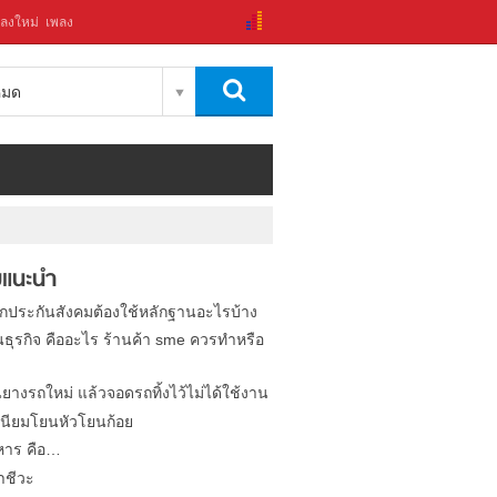
ลงใหม่
เพลง
งหมด
แนะนำ
ิกประกันสังคมต้องใช้หลักฐานอะไรบ้าง
นธุรกิจ คืออะไร ร้านค้า sme ควรทำหรือ
นยางรถใหม่ แล้วจอดรถทิ้งไว้ไม่ได้ใช้งาน
นียมโยนหัวโยนก้อย
หาร คือ…
าชีวะ