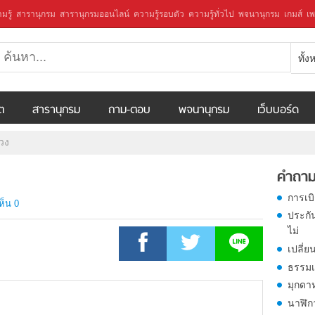
มรู้
สารานุกรม
สารานุกรมออนไลน์
ความรู้รอบตัว
ความรู้ทั่วไป
พจนานุกรม
เกมส์
เพ
ทั้
ีต
สารานุกรม
ถาม-ตอบ
พจนานุกรม
เว็บบอร์ด
่วง
คำถาม
การเบ
ห็น 0
ประกั
ไม่
เปลี่ย
ธรรมเ
มุกดา
นาฬิก