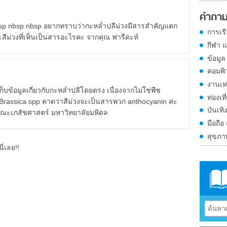
คำถาม
sp nbsp nbsp อยากทราบว่ากะหล่ำปลีม่วงมีสารสำคัญแตก
การเร
ะสีม่วงที่เห็นเป็นสารอะไรคะ จากคุณ ฟารีดะห์
กีฬา 
ข้อมูล
คอมพิ
งานเท
ลเกี่ยวกับกะหล่ำปลีโดยตรง เนื่องจากไม่ใช่พืช
ท่องเที
ล Brassica spp คาดว่าสีม่วงจะเป็นสารพวก anthocyanin ค่ะ
บันเทิ
 คณะเภสัชศาสตร์ มหาวิทยาลัยมหิดล
มือถือ
สุขภ
ี่เลย!!