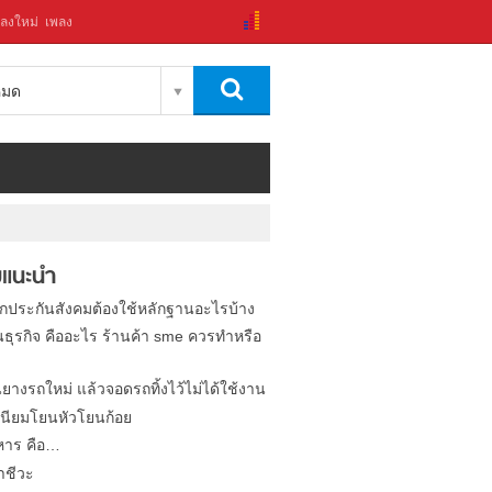
ลงใหม่
เพลง
งหมด
แนะนำ
ิกประกันสังคมต้องใช้หลักฐานอะไรบ้าง
นธุรกิจ คืออะไร ร้านค้า sme ควรทำหรือ
นยางรถใหม่ แล้วจอดรถทิ้งไว้ไม่ได้ใช้งาน
นียมโยนหัวโยนก้อย
หาร คือ…
าชีวะ