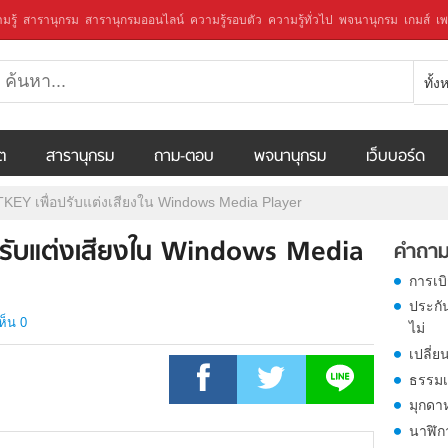
มรู้
สารานุกรม
สารานุกรมออนไลน์
ความรู้รอบตัว
ความรู้ทั่วไป
พจนานุกรม
เกมส์
เพ
ทั้
ีต
สารานุกรม
ถาม-ตอบ
พจนานุกรม
เว็บบอร์ด
KEY เพื่อปรับแต่งเสียงใน Windows Media Player
ปรับแต่งเสียงใน Windows Media
คำถาม
การเบ
ประกั
ห็น 0
ไม่
เปลี่ย
ธรรมเ
มุกดา
นาฬิก