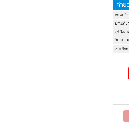
คำยอ
กลอนรัก
บ้านเดี่ย
ดูทีวีออ
วันแม่แห
เช็คพัสดุ