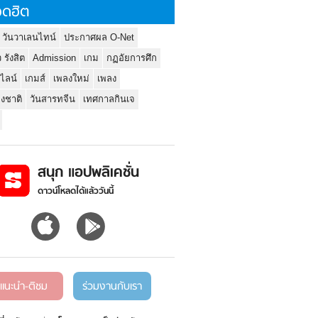
ดฮิต
 วันวาเลนไทน์
ประกาศผล O-Net
ว รังสิต
Admission
เกม
กฏอัยการศึก
นไลน์
เกมส์
เพลงใหม่
เพลง
่งชาติ
วันสารทจีน
เทศกาลกินเจ
สนุก แอปพลิเคชั่น
ดาวน์โหลดได้แล้ววันนี้
แนะนำ-ติชม
ร่วมงานกับเรา