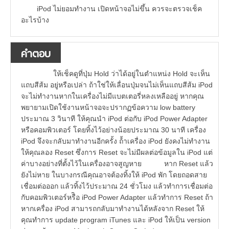
iPod ไม่ยอมทำงาน เปิดหน้าจอไม่ขึ้น ควรจะตรวจเช็ค
อะไรบ้าง
คำตอบ
ให้เช็คดูที่ปุ่ม Hold ว่าได้อยู่ในตำแหน่ง Hold จะเห็น
แถบสีส้ม อยู่หรือเปล่า ถ้าใช่ให้เลื่อนปุ่มจนไม่เห็นแถบสีส้ม iPod
จะไม่ทำงานหากในเครื่องไม่มีแบตเตอรี่หลงเหลืออยู่ หากคุณ
พยายามเปิดใช้งานหน้าจอจะปรากฏข้อความ low battery
ประมาณ 3 วินาที ให้คุณนำ iPod ต่อกับ iPod Power Adapter
หรือคอมพิวเตอร์ โดยทิ้งไว้อย่างน้อยประมาณ 30 นาที เครื่อง
iPod จึงจะกลับมาทำงานอีกครั้ง ถ้้าเครื่อง iPod ยังคงไม่ทำงาน
ให้คุณลอง Reset ซึ่งการ Reset จะไม่มีผลต่อข้อมูลใน iPod แต่
ค่าบางอย่างที่ตั้งไว้ในเครื่องอาจสูญหาย หาก Reset แล้ว
ยังไม่หาย ในบางกรณีคุณอาจต้องทิ้งให้ iPod พัก โดยถอดสาย
เชื่อมต่อออก แล้วทิ้งไว้ประมาณ 24 ชั่วโมง แล้วทำการเชื่อมต่อ
กับคอมพิวเตอร์หรืิอ iPod Power Adapter แล้วทำการ Reset ถ้า
หากเครื่อง iPod สามารถกลับมาทำงานได้หลังจาก Reset ให้
คุณทำการ update program iTunes และ iPod ให้เป็น version