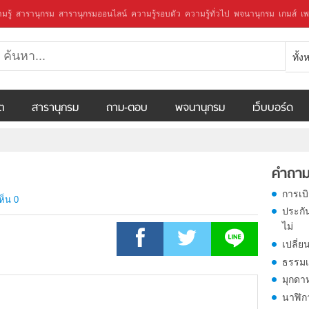
มรู้
สารานุกรม
สารานุกรมออนไลน์
ความรู้รอบตัว
ความรู้ทั่วไป
พจนานุกรม
เกมส์
เพ
ทั้
ีต
สารานุกรม
ถาม-ตอบ
พจนานุกรม
เว็บบอร์ด
คำถาม
การเบ
ห็น 0
ประกั
ไม่
เปลี่ย
ธรรมเ
มุกดา
นาฬิก