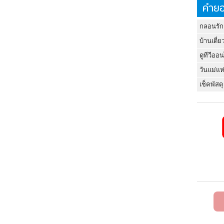
คำยอ
กลอนรัก
บ้านเดี่ย
ดูทีวีออ
วันแม่แห
เช็คพัสดุ