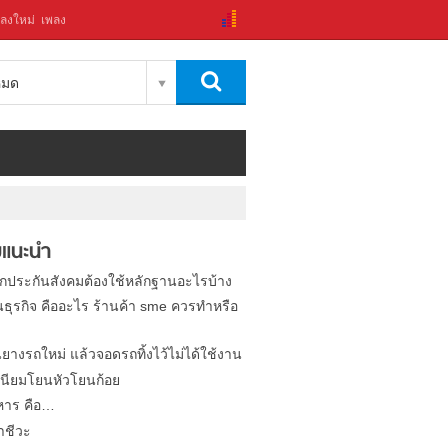
ลงใหม่
เพลง
งหมด
แนะนำ
ิกประกันสังคมต้องใช้หลักฐานอะไรบ้าง
นธุรกิจ คืออะไร ร้านค้า sme ควรทำหรือ
นยางรถใหม่ แล้วจอดรถทิ้งไว้ไม่ได้ใช้งาน
นียมโยนหัวโยนก้อย
หาร คือ…
าชีวะ