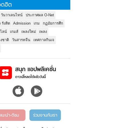
ดฮิต
 วันวาเลนไทน์
ประกาศผล O-Net
ว รังสิต
Admission
เกม
กฏอัยการศึก
นไลน์
เกมส์
เพลงใหม่
เพลง
่งชาติ
วันสารทจีน
เทศกาลกินเจ
สนุก แอปพลิเคชั่น
ดาวน์โหลดได้แล้ววันนี้
แนะนำ-ติชม
ร่วมงานกับเรา