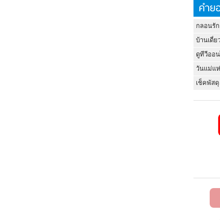
คำยอ
กลอนรัก
บ้านเดี่ย
ดูทีวีออ
วันแม่แห
เช็คพัสดุ