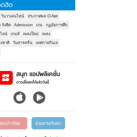
ดฮิต
 วันวาเลนไทน์
ประกาศผล O-Net
ว รังสิต
Admission
เกม
กฏอัยการศึก
นไลน์
เกมส์
เพลงใหม่
เพลง
่งชาติ
วันสารทจีน
เทศกาลกินเจ
สนุก แอปพลิเคชั่น
ดาวน์โหลดได้แล้ววันนี้
แนะนำ-ติชม
ร่วมงานกับเรา