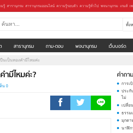
มรู้
สารานุกรม
สารานุกรมออนไลน์
ความรู้รอบตัว
ความรู้ทั่วไป
พจนานุกรม
เกมส์
เพ
ทั้
ีต
สารานุกรม
ถาม-ตอบ
พจนานุกรม
เว็บบอร์ด
ปืนเป็นทองคำมีไหมค่ะ
คำมีไหมค่ะ?
คำถาม
การเบ
ห็น 0
ประกั
ไม่
เปลี่ย
ธรรมเ
มุกดา
นาฬิก