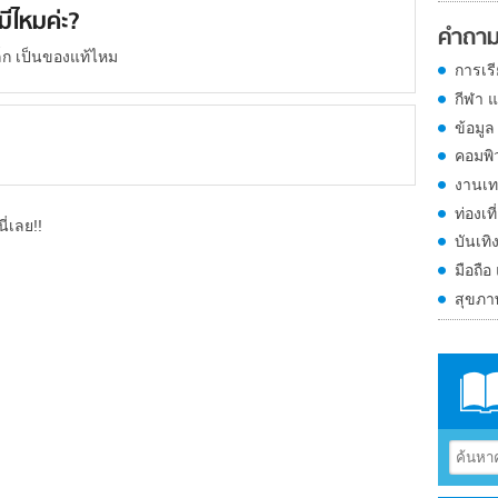
ีไหมค่ะ?
คำถาม
็ก เป็นของแท้ไหม
การเร
กีฬา 
ข้อมูล
คอมพิ
งานเท
ท่องเที
ี่เลย!!
บันเทิ
มือถือ
สุขภ