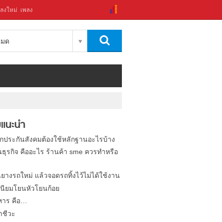
ลงใหม่
เพลง
งหมด
แนะนำ
ิกประกันสังคมต้องใช้หลักฐานอะไรบ้าง
นธุรกิจ คืออะไร ร้านค้า sme ควรทำหรือ
นยางรถใหม่ แล้วจอดรถทิ้งไว้ไม่ได้ใช้งาน
นียมโยนหัวโยนก้อย
หาร คือ…
าชีวะ