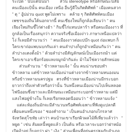
ระเบิด ” นับแต่นั้นมา ส่วน stereotype หรือลักษณะนิสัย
คนเมืองแป้นั้น คนเมือง เหนือ อื่นรู้ดีในกิตติศัพท์ “ เมืองคนสวก
” ดุ “ อู้บ่ม่วน quot พูดไม่เพราะ คล้าย ๆ กิตติศัพท์คนเมือง
เพชรของถิ่นใต้นอกจากนี้ คนเชียงใหม่ก็ถูกล้อเลียนว่า “ คน
เจียงใหม่กินขี้ไก่ต่างฮ้า ” กินขี้ไก่แทนปลาร้า หรือคนเมืองงาว ที่
ถูกล้อเป็นเรื่องสนุกว่า ความจริงชื่อเมืองง่าว ภาษาเหนือแปลว่า
โง่ ก็เลยมีสำนวนว่า “ คนเมืองงาวต่อแปบ๊ก quot ถ่อแพบก ก็
ใครเขาถ่อแพบนบกกันเล่า คนลำปางก็ถูกอำเหมือนกันว่า “ คน
ลำปางแตงดั้งม้า ” ด้วยลำปางมีสัญลักษณ์เป็นเมืองรถม้า แต่
ใครเขาเอาเชือกร้อยแทงจมูกม้ากันล่ะ ม้าไม่ใช่ควายสักหน่อย
ส่วนสำนวน “ ข้าวหลามแจ้ง ” นั้น คนน่านชอบทำ
ข้าวหลาม แต่ข้าวหลามเมืองน่านต่างจากข้าวหลามหนองมน
หรือข้าวหลามนครปฐม ตรงที่ข้าวหลามเมืองน่านมีกระบอก
ยาวกว่าถึงเท่าตัวหรือกว่านั้น วันหนึ่งคนเมืองน่านไปเห็นหลอด
ไฟนีออนซึ่งยาวและมีลักษณะเหมือนกระบอกข้าวหลาม แต่มี
แสงไฟอยู่ข้างใน ก็เลยเรียกหลอดนีออนว่า “ ข้าวหลามแจ้ง ”
แต่ละท้องถิ่นมักจะมีสำนวนหรือศัพท์เฉพาะที่ฟังดูแปลกดี
เพื่อนคนหนึ่งของ “ ซองคำถาม ” เป็นคนอำเภอกงไกรลาศ
จังหวัดสุโขทัย เล่าว่า คนบ้านเขาเรียกผิวผลไม้ที่เหี่ยวแล้วว่า “
หยูด ” เช่น ส้มผลนี้หยูดแล้ว เป็นต้น หรือเวลาจะบอกว่าฝาหม้อ
เปิดอ้าอยู่ ก็บอกว่า ฝา “ เงิง ” ส่วนเพื่อนที่อยู่นครปฐมกับอำเภอ