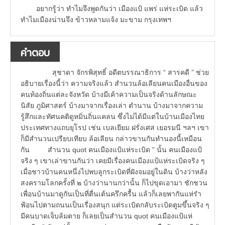
อยากรู้ว่า ทำไมจึงพูดกันว่า เมืองแป้ แพร่ แห่ระเบิด แล้ว
ทำไมเมืองน่านจึง ข้าวหลามแจ้ง มะขาม กรุงเทพฯ
คำตอบ
สุชาดา จักรพิสุทธิ์ อดีตบรรณาธิการ “ สารคดี ” ช่วย
อธิบายเรื่องนี้ว่า ความจริงแล้ว สำนวนล้อเลียนคนเมืองอื่นของ
คนท้องถิ่นแต่ละจังหวัด บ้างมีเค้าความเป็นจริงด้านลักษณะ
นิสัย ภูมิศาสตร์ บ้างมาจากเรื่องเล่า ตำนาน บ้างมาจากความ
รู้สึกและทัศนคติดูหมิ่นถิ่นแคลน ซึ่งไม่ได้มีแต่ในบ้านเมืองไทย
ประเทศทางแถบยุโรป เช่น เบลเยียม ฝรั่งเศส เยอรมนี ฯลฯ เขา
ก็มีสำนวนเปรียบเทียบ ล้อเลียน กล่าวขานกันทำนองนี้เหมือน
กัน สำนวน quot คนเมืองแป้แห่ระเบิด ” นั้น คนเมืองแป้
จริง ๆ เขาเล่าขานกันว่า เคยมีเรื่องคนเมืองแป้แห่ระเบิดจริง ๆ
เมื่อชาวบ้านคนหนึ่งไปพบลูกระเบิดที่ฝังจมอยู่ในดิน บ้างว่าหลัง
สงครามโลกครั้งที่ ๒ บ้างว่านานกว่านั้น ก็ไปขุดเอามา ชักชวน
เพื่อนบ้านมาดูกันเป็นที่ตื่นเต้นครึกครื้น แล้วก็เลยพากันแห่รำ
ฟ้อนไปตามถนนเป็นเรื่องสนุก แต่ระเบิดกลับระเบิดตูมขึ้นจริง ๆ
มีคนบาดเจ็บล้มตาย ก็เลยเป็นสำนวน quot คนเมืองแป้แห่