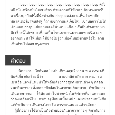
nbsp nbsp nbsp nbsp nbsp nbsp nbsp nbsp nbsp ครั้ง
หนึ่งนั่งเครื่องบินไปอเมริกา ด้วยความที่ใช้เวลาเดินทางมากก็
หาเรื่องคุยกับฝรั่งที่นั่งข้างกัน nbsp ผมสังเกตเห็นว่าเขาปิด
พลาสเตอร์ยาที่หลังหู ก็ถามเขาว่าแผลเจ็บไหม เขาบอกว่าไม่ได้
เป็นแผล nbsp แต่พลาสเตอร์นั้นแปะแก้เมาเรือบินต่างหาก มา
นึกเรื่องนี้ได้เพราะเพื่อนเป็นโรคเมายานพาหนะทุกชนิด เลย
อยากแนะนำให้เพื่อนใช้บ้างไม่รู้ว่าเมืองไทยมีขายหรือไม่ ลาย
เซ็นอ่านไม่ออก กรุงเทพฯ
คำตอบ
นิตยสาร “ ใกล้หมอ ” ฉบับเดือนพฤศจิกายน พ ศ ๒๕๓๑ตี
พิมพ์เกี่ยวกับเรื่องนี้ว่า ตามปกติถ้าเกิดอาการเมารถ
เมาเรือ แพทย์แนะนำให้หลีกเลี่ยงการสูดดมควันต่าง ๆ ตลอด
จนกลิ่นอาหารทั้งหลายพักผ่อนในอากาศเย็นสบาย ถ้าเป็นการ
เดินทางทางบก ให้หันหน้าไปข้างหน้าในทิศทางที่ยานพาหนะ
กำลังเคลื่อนที่ไป ตาจับอยู่ที่ถนนเบื้องหน้าและอย่าอ่านหนังสือ
แต่ถ้าเป็นการเดินทางโดยเรือ ควรจะนอนลงแล้วหลับตา
ผู้ที่ต้องการใช้ยาเป็นตัวช่วยป้องกันอาการต่าง ๆ ที่มากับการ