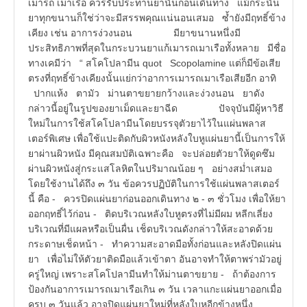
เมารถ เมาเรือ ควรรับประทานยานั้นก่อนเดินทาง แม้กระนั้น
ยาทุกขนานก็ใช่ว่าจะมีสรรพคุณแน่นอนเสมอ ซ้ำยังมีฤทธิ์ข้าง
เคียง เช่น อาการง่วงนอน มียาขนานหนึ่งมี
ประสิทธิภาพที่สุดในกระบวนยาแก้เมารถเมาเรือทั้งหลาย มีชื่อ
ทางเคมีว่า “ สโคโปลามีน quot Scopolamine แต่ก็มีข้อเสีย
ตรงที่ฤทธิ์ข้างเคียงนั้นแย่กว่าอาการเมารถเมาเรือเสียอีก อาทิ
ปากแห้ง ตามัว ม่านตาขยายกว้างและง่วงนอน ยาดัง
กล่าวนี้อยู่ในรูปของยาเม็ดและยาฉีด ปัจจุบันมีผู้หาวิธี
ใหม่ในการใช้สโคโปลามีนโดยบรรจุตัวยาไว้ในแผ่นพลาส
เตอร์พิเศษ เพื่อใช้แปะติดกับผิวหนังหลังใบหูแผ่นยานี้เป็นการให้
ยาผ่านผิวหนัง มีคุณสมบัติเฉพาะคือ จะปล่อยตัวยาให้ดูดซึม
ผ่านผิวหนังสู่กระแสโลหิตในปริมาณน้อย ๆ อย่างสม่ำเสมอ
โดยใช้งานได้ถึง ๓ วัน ข้อควรปฏิบัติในการใช้แผ่นพลาสเตอร์
นี้ คือ - ควรปิดแผ่นยาก่อนออกเดินทาง ๒ - ๓ ชั่วโมง เพื่อให้ยา
ออกฤทธิ์ไว้ก่อน - ติดบริเวณหลังใบหูตรงที่ไม่มีผม หลีกเลี่ยง
บริเวณที่มีแผลหรือเป็นผื่น เช็ดบริเวณดังกล่าวให้สะอาดด้วย
กระดาษเช็ดหน้า - ทำความสะอาดมือทั้งก่อนและหลังปิดแผ่น
ยา เพื่อไม่ให้ตัวยาติดมือแล้วเข้าตา อันอาจทำให้ตาพร่ามัวอยู่
ครู่ใหญ่ เพราะสโคโปลามีนทำให้ม่านตาขยาย - ถ้าต้องการ
ป้องกันอาการเมารถเมาเรือเกิน ๓ วัน เวลาแกะแผ่นยาออกเมื่อ
ครบ ๓ วันแล้ว อาจปิดแผ่นยาใหม่ที่หลังใบหูอีกข้างหนึ่ง