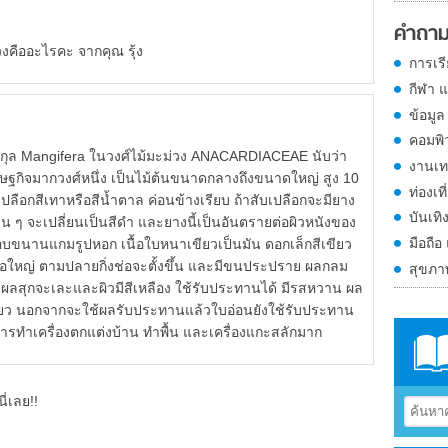
คำถาม
งคืออะไรคะ จากคุณ รุ้ง
การเร
กีฬา 
ข้อมูล
คอมพิ
Mangifera ในวงศ์ไม้มะม่วง ANACARDIACEAE นับว่า
งานเท
ศรษฐกิจมากวงศ์หนึ่ง เป็นไม้ต้นขนาดกลางถึงขนาดใหญ่ สูง 10
ท่องเที
ปลือกสีเทาหรือสีน้ำตาล ค่อนข้างเรียบ ถ้าสับเปลือกจะมียาง
บันเทิ
าน ๆ จะเปลี่ยนเป็นสีดำ และยางนี้เป็นอันตรายต่อผิวหนังของ
มือถือ
อบขนานแกมรูปหอก เนื้อใบหนาเขียวเป็นมัน ดอกเล็กสีเขียว
ช่อใหญ่ ตามปลายกิ่งช่อจะตั้งขึ้น และมีขนประปราย ผลกลม
สุขภ
อมาก ผลสุกจะเละและผิวมีสีเหลือง ใช้รับประทานได้ มีรสหวาน ผล
รี้ยว นอกจากจะใช้ผลรับประทานแล้วใบอ่อนยังใช้รับประทาน
่การทำเครื่องตกแต่งบ้าน ทำพื้น และเครื่องแกะสลักมาก
ี่เลย!!