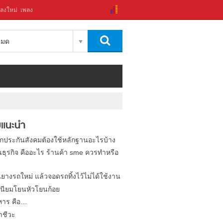
ลงใหม่
เพลง
งหมด
แนะนำ
ิกประกันสังคมต้องใช้หลักฐานอะไรบ้าง
นธุรกิจ คืออะไร ร้านค้า sme ควรทำหรือ
นยางรถใหม่ แล้วจอดรถทิ้งไว้ไม่ได้ใช้งาน
นียมโยนหัวโยนก้อย
หาร คือ…
าชีวะ