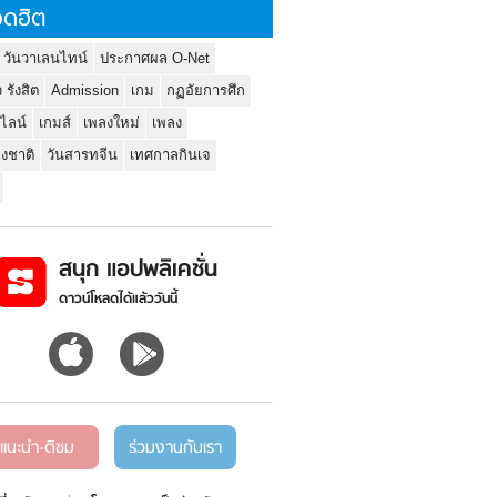
ดฮิต
 วันวาเลนไทน์
ประกาศผล O-Net
ว รังสิต
Admission
เกม
กฏอัยการศึก
นไลน์
เกมส์
เพลงใหม่
เพลง
่งชาติ
วันสารทจีน
เทศกาลกินเจ
สนุก แอปพลิเคชั่น
ดาวน์โหลดได้แล้ววันนี้
แนะนำ-ติชม
ร่วมงานกับเรา