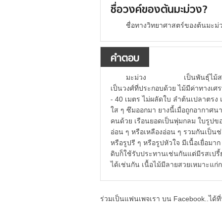
ชื่อวงค์ของต้นมะม่วง?
ชื่อทางวิทยาศาสตร์ของต้นมะม่ว
คำตอบ
มะม่วง เป็นพันธุ์ไม้สกุล 
เป็นวงศ์ที่ประกอบด้วย ไม้มีค่าทางเ
- 40 เมตร ไม่ผลัดใบ ลำต้นเปลาตรง เ
ใส ๆ ซึมออกมา ยางนี้เมื่อถูกอากาศน
คนด้วย เรือนยอดเป็นพุ่มกลม ใบรูปข
อ่อน ๆ หรือเหลืองอ่อน ๆ รวมกันเป็น
หรือรูปรี ๆ หรือรูปหัวใจ มีเนื้อเยื่
ดิบก็ใช้รับประทานเช่นกันแต่มีรสเป
ได้เช่นกัน เนื้อไม้มีลายสวยเหมาะแก
ร่วมเป็นแฟนเพจเรา บน Facebook..ได้ที่น