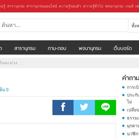
มรู้
สารานุกรม
สารานุกรมออนไลน์
ความรู้รอบตัว
ความรู้ทั่วไป
พจนานุกรม
เกมส์
เพ
ทั้
ีต
สารานุกรม
ถาม-ตอบ
พจนานุกรม
เว็บบอร์ด
ต้นมะม่วง
คำถาม
การเบ
ห็น 0
ประกั
ไม่
เปลี่ย
ธรรมเ
มุกดา
นาฬิก