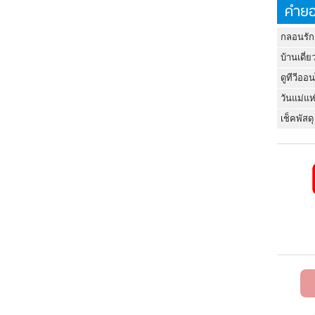
คำยอ
กลอนรัก
บ้านเดี่ย
ดูทีวีออ
วันแม่แห
เช็คพัสดุ