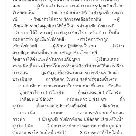
สอน - ผู้เรียนเล่าประสบการณ์การแปรรูปลูกเขียวไข่กา
ที่เคยพบเห็น - วิทยากรนำเสนอวิธีการทำลูกเขียวไข่กา
หยี - วิทยากรให้ความรู้การคัดเลือกวัตถุดิบ - ผู้
เรียนอภิปรายวัสดุอุปกรณ์ที่ใช้ในการทำลูกเขียวไข่กาหยี
- วิทยากรให้ใบความรู้การทำลูกเขียวไข่กาหยี อธิบายถึงขั้น
ตอนการทำ ลูกเขียวไข่กาหยี - สาธิตการทำลูก
เขียวไข่กาหยี - ผู้เรียนปฏิบัติตามใบงาน - ผู้เรียน
สรุปปัญหาที่เกิดขึ้นจากการทำลูกเขียวไข่กาหยี -
วิทยากรให้คำแนะนำในการแก้ปัญหา - ผู้เรียนแสดง
ความคิดเห็นประโยชน์ในการทำลูกเขียวไข่กาหย ีสื่อการเรียน
การสอน ภูมิปัญญาท้องถิ่น เอกสารการเรียนรู้ วัดผล
ประเมินผล การสังเกต ใบงาน ผลสำเร็จของชิ้นงาน
แบบบันทึก ตรวจผลงานจากใบงานแต่ละชิ้นงาน วัตถุดิบ
ลูกเขียวไข่กา 1 กิโลกรัม น้ำตาลทราย 1 กิโลกรัม
เกลือป่น 2 ช้อนชา กรดมะนาว 1 ช้อนชา น้ำ
ปูนใส น้ำสะอาด อุปกรณ์เครื่องใช้ - มีดคว้าน
- กะละมัง - กระทะ - ตะแกรงตักขนม ขั้นตอน
การทำ 1 นำลูกเขียวไข่กาที่แกะเมล็ดออกแล้วแช่ในน้ำ
ปูนใส 1 คืน 2 นำมาล้างนำสะอาดจนหมดกลิ่นปูน พัก
ขึ้นตะแกรงให้สะเด็ดน้ำ พักไว้ 3 นำกระทะตั้งไฟใส่น้ำ