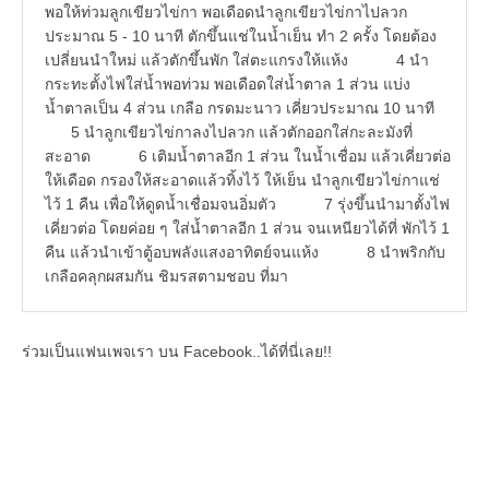
พอให้ท่วมลูกเขียวไข่กา พอเดือดนำลูกเขียวไข่กาไปลวก
ประมาณ 5 - 10 นาที ตักขึ้นแช่ในน้ำเย็น ทำ 2 ครั้ง โดยต้อง
เปลี่ยนนำใหม่ แล้วตักขึ้นพัก ใส่ตะแกรงให้แห้ง 4 นำ
กระทะตั้งไฟใส่น้ำพอท่วม พอเดือดใส่น้ำตาล 1 ส่วน แบ่ง
น้ำตาลเป็น 4 ส่วน เกลือ กรดมะนาว เคี่ยวประมาณ 10 นาที
5 นำลูกเขียวไข่กาลงไปลวก แล้วตักออกใส่กะละมังที่
สะอาด 6 เติมน้ำตาลอีก 1 ส่วน ในน้ำเชื่อม แล้วเคี่ยวต่อ
ให้เดือด กรองให้สะอาดแล้วทิ้งไว้ ให้เย็น นำลูกเขียวไข่กาแช่
ไว้ 1 คืน เพื่อให้ดูดน้ำเชื่อมจนอิ่มตัว 7 รุ่งขึ้นนำมาตั้งไฟ
เคี่ยวต่อ โดยค่อย ๆ ใส่น้ำตาลอีก 1 ส่วน จนเหนียวได้ที่ พักไว้ 1
คืน แล้วนำเข้าตู้อบพลังแสงอาทิตย์จนแห้ง 8 นำพริกกับ
เกลือคลุกผสมกัน ชิมรสตามชอบ ที่มา
ร่วมเป็นแฟนเพจเรา บน Facebook..ได้ที่นี่เลย!!