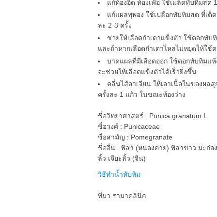
แก้ท้องอืด ท้องเฟ้อ ใช้เมล็ดทับทิมสด 
แก้แผลพุพอง ใช้เปลือกทับทิมสด ที่เด
ละ 2-3 ครั้ง
ช่วยให้เลือดกำเดาแข็งตัว ใช้ดอกทับท
และถ้าหากเลือดกำเดาไหลไม่หยุดให้ใช้ด
บาดแผลที่มีเลือดออก ใช้ดอกทับทิมแห
จะช่วยให้เลือดแข็งตัวได้เร็วยิ่งขึ้น
คลื่นไส้อาเจียน ให้เอาเนื้อในของผลสุก
ครั้งละ 1 แก้ว ในขณะท้องว่าง
ชื่อวิทยาศาสตร์ : Punica granatum L.
ชื่อวงศ์ : Punicaceae
ชื่อสามัญ : Pomegranate
ชื่ออื่น : พิลา (หนองคาย) พิลาขาว มะก่อ
ลิ้ว เจียะลิ้ว (จีน)
วิธีทำน้ำทับทิม
ทีมา รามาคลินิก