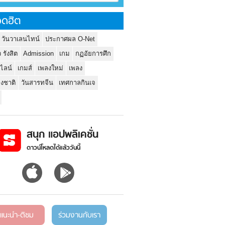
ดฮิต
 วันวาเลนไทน์
ประกาศผล O-Net
ว รังสิต
Admission
เกม
กฏอัยการศึก
นไลน์
เกมส์
เพลงใหม่
เพลง
่งชาติ
วันสารทจีน
เทศกาลกินเจ
สนุก แอปพลิเคชั่น
ดาวน์โหลดได้แล้ววันนี้
แนะนำ-ติชม
ร่วมงานกับเรา