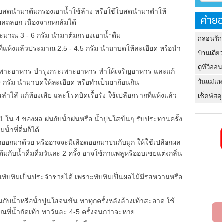
ช้ใบสดนำมาต้มกรองเอาน้ำใช้ล้าง หรือใช้ใบสดนำมาตำให้
คำยอ
ผลถลอก เนื่องจากหกล้มได้
ประมาณ 3 - 6 กรัม นำมาต้มกรองเอาน้ำดื่ม
กลอนรัก
ี่แห้งแล้วประมาณ 2.5 - 4.5 กรัม นำมาบดให้ละเอียด หรือนำ
บ้านเดี่ย
ดูทีวีออ
เพาะอาหาร บำรุงกระเพาะอาหาร ทำให้เจริญอาหาร และแก้
วันแม่แห
- 9 กรัม นำมาบดให้ละเอียด หรือทำเป็นยาก้อนกิน
ลำไส้ แก้ท้องเสีย และโรคบิดเรื้อรัง ใช้เปลือกรากที่แห้งแล้ว
เช็คพัสดุ
 1 ใน 4 ของผล ฝนกับน้ำฝนหรือ น้ำปูนใสข้นๆ รับประทานครั้ง
้ำที่ดื่มก็ได้
ูกออกมาด้วย หรืออาจจะมีเลือดออกมาปนกับมูก ให้ใช้เปลือกผล
ต้มกับน้ำดื่มดื่มวันละ 2 ครั้ง อาจใช้กานพลูหรืออบเชยแต่งกลิ่น
ทับทิมเป็นประจำช่วยได้ เพราะทับทิมเป็นผลไม้มีรสหวานหรือ
ฝนกับน้ำหรือน้ำปูนใสจนข้น ทาทุกครั้งหลังล้างเท้าสะอาด ใช้
ที่น้ำกัดเท้า ทาวันละ 4-5 ครั้งจนกว่าจะหาย