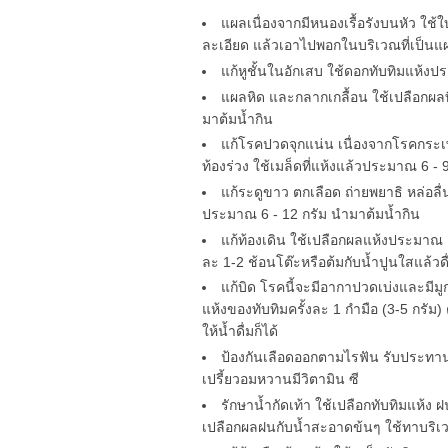
แผลเนื่องจากมีหนองเรื้อรังบนหัว ใ
ละเอียด แล้วเอาไปพอกในบริเวณที่เป็นแ
แก้หูชั้นในอักเสบ ใช้ดอกทับทิมแห้ง
แผลหิด และกลากเกลื้อน ใช้เปลือกผลท
มาต้มน้ำกิน
แก้โรคปวดจุกแน่น เนื่องจากโรคกระ
ท้องร่วง ใช้เมล็ดที่แห้งแล้วประมาณ 6 
แก้ระดูขาว ตกเลือด ถ่ายพยาธิ หล่อลื่น
ประมาณ 6 - 12 กรัม นำมาต้มน้ำกิน
แก้ท้องเดิน ใช้เปลือกผลแห้งประมาณ
ละ 1-2 ช้อนโต๊ะหรือต้มกับน้ำปูนใสแล้วดื่มน
แก้บิด โรคนี้จะมีอากาปวดเบ่งและมีม
แห้งของทับทิมครั้งละ 1 กำมือ (3-5 กรัม) 
ให้น้ำดื่มก็ได้
ป้องกันเลือดออกตามไรฟัน รับประทาน
เปรี้ยวอมหวานมีวิตามิน ซี
รักษาน้ำกัดเท้า ใช้เปลือกทับทิมแห้ง 
เปลือกผลฝนกับน้ำสะอาดข้นๆ ใช้ทาบริเวณ