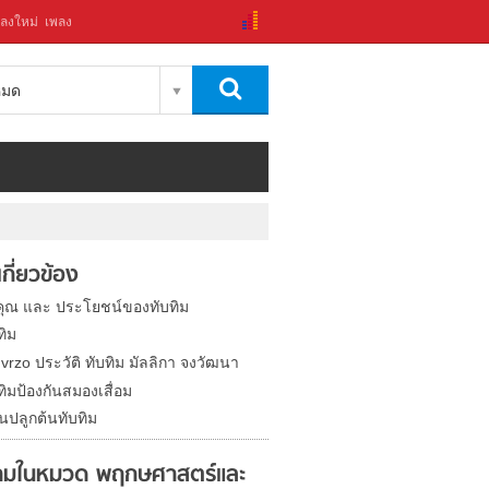
ลงใหม่
เพลง
งหมด
่เกี่ยวข้อง
ุณ และ ประโยชน์ของทับทิม
ทิม
 vrzo ประวัติ ทับทิม มัลลิกา จงวัฒนา
ทิมป้องกันสมองเสื่อม
นปลูกต้นทับทิม
มในหมวด พฤกษศาสตร์และ