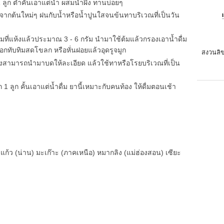
1 ลูก ตำคั้นเอาแต่น้ำ ผสมน้ำผึ้ง ทานบ่อยๆ
็ดจากต้นใหม่ๆ ฝนกับน้ำหรือน้ำปูนใสจนข้นทาบริเวณที่เป็นวัน
ิมที่แห้งแล้วประมาณ 3 - 6 กรัม นำมาใช้ต้มแล้วกรองเอาน้ำดื่ม
อกทับทิมสดโขลก หรือหั่นฝอยแล้วอุดรูจมูก
สงวนลิข
้งสามารถนำมาบดให้ละเอียด แล้วใช้ทาหรือโรยบริเวณที่เป็น
 1 ลูก คั้นเอาแต่น้ำดื่ม ยานี้เหมาะกับคนท้อง ให้ดื่มตอนเช้า
งแก้ว (น่าน) มะเก๊าะ (ภาคเหนือ) หมากลิง (แม่ฮ่องสอน) เซียะ