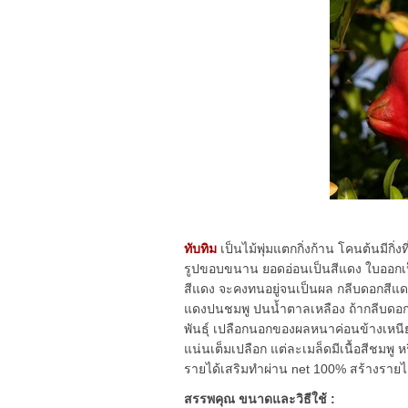
ทับทิม
เป็นไม้พุ่มแตกกิ่งก้าน โคนต้นมีกิ
รูปขอบขนาน ยอดอ่อนเป็นสีแดง ใบออกเป็น
สีแดง จะคงทนอยู่จนเป็นผล กลีบดอกสีแดง 
แดงปนชมพู ปนน้ำตาลเหลือง ถ้ากลีบดอกส
พันธุ์ เปลือกนอกของผลหนาค่อนข้างเหนี
แน่นเต็มเปลือก แต่ละเมล็ดมีเนื้อสีชมพ
รายได้เสริมทำผ่าน net 100% สร้างรายได้ 5
สรรพคุณ ขนาดและวิธีใช้ :