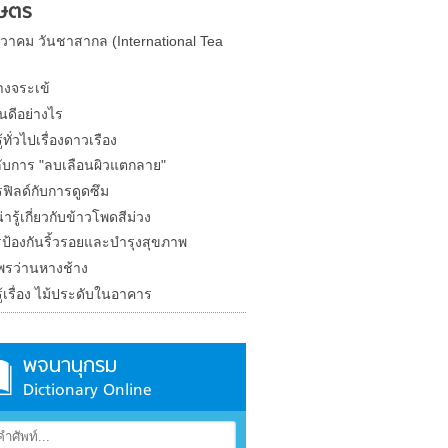
ษตร
นวาคม วันชาสากล (International Tea
างจระเข้
้นดีอย่างไร
้ทั่วไปเรื่องดาวเรือง
ลับการ "ลบเลือนผิวแตกลาย"
ฟิลด์กับการดูดซึม
ารู้เกี่ยวกับข้าวโพดสีม่วง
ป้องกันริ้วรอยและบำรุงสุขภาพ
พรว่านหางช้าง
้เรื่อง ไม้ประดับในอาคาร
พจนานุกรม
Dictionary Online