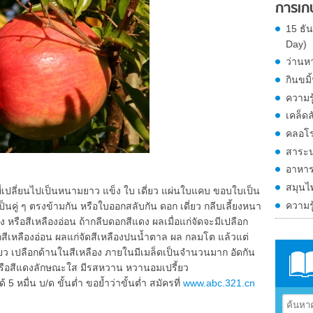
การเก
15 ธั
Day)
ว่านห
กินขมิ
ความรู
เคล็ด
คลอโร
สาระน่
อาหาร
สมุนไ
่งที่เปลี่ยนไปเป็นหนามยาว แข็ง ใบ เดี่ยว แผ่นใบแคบ ขอบใบเป็น
ความรู
คู่ ๆ ตรงข้ามกัน หรือใบออกสลับกัน ดอก เดี่ยว กลีบเลี้ยงหนา
หรือสีเหลืองอ่อน ถ้ากลีบดอกสีแดง ผลเมื่อแก่จัดจะมีเปลือก
ีเหลืองอ่อน ผลแก่จัดสีเหลืองปนน้ำตาล ผล กลมโต แล้วแต่
ยว เปลือกด้านในสีเหลือง ภายในมีเมล็ดเป็นจำนวนมาก อัดกัน
ู หรือสีแดงลักษณะใส มีรสหวาน หวานอมเปรี้ยว
 หมื่น บ/ด ขั้นต่ำ ขอย้ำว่าขั้นต่ำ สมัครที่
www.abc.321.cn