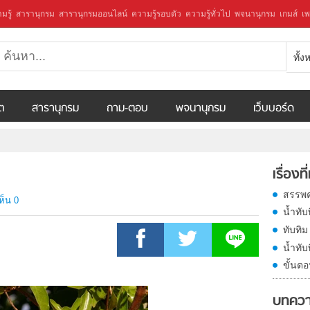
มรู้
สารานุกรม
สารานุกรมออนไลน์
ความรู้รอบตัว
ความรู้ทั่วไป
พจนานุกรม
เกมส์
เพ
ทั้
ีต
สารานุกรม
ถาม-ตอบ
พจนานุกรม
เว็บบอร์ด
เรื่องที
สรรพค
ห็น 0
น้ำทับ
ทับทิม
น้ำทับ
ขั้นตอ
บทควา