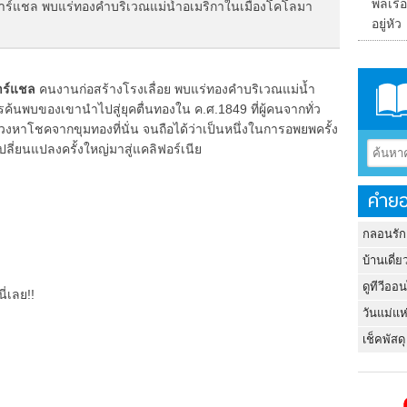
พลเรื
 มาร์แชล พบแร่ทองคำบริเวณแม่น้ำอเมริกาในเมืองโคโลมา
อยู่หัว
าร์แชล
คนงานก่อสร้างโรงเลื่อย พบแร่ทองคำบริเวณแม่น้ำ
ค้นพบของเขานำไปสู่ยุคตื่นทองใน ค.ศ.1849 ที่ผู้คนจากทั่ว
สวงหาโชคจากขุมทองที่นั่น จนถือได้ว่าเป็นหนึ่งในการอพยพครั้ง
ลี่ยนแปลงครั้งใหญ่มาสู่แคลิฟอร์เนีย
คำยอ
กลอนรัก
บ้านเดี่ย
ดูทีวีออ
ี่เลย!!
วันแม่แห
เช็คพัสดุ