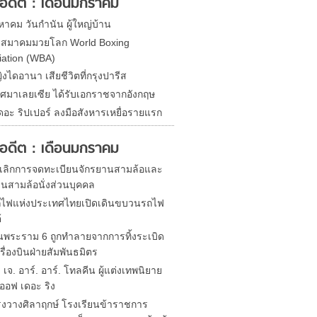
ในอดีต : เดือนมกราคม
หาคม วันกำนัน ผู้ใหญ่บ้าน
ดสมาคมมวยโลก World Boxing
iation (WBA)
ิงไดอานา เสียชีวิตที่กรุงปารีส
ศมาเลยเซีย ได้รับเอกราชจากอังกฤษ
ดอะ ริปเปอร์ ลงมือสังหารเหยื่อรายแรก
ในอดีต : เดือนมกราคม
ยกเลิกการจดทะเบียนจักรยานสามล้อและ
านสามล้อนั่งส่วนบุคคล
ไฟแห่งประเทศไทยเปิดเดินขบวนรถไฟ
้
พระราม 6 ถูกทำลายจากการทิ้งระเบิด
ื่องบินฝ่ายสัมพันธมิตร
ด เจ. อาร์. อาร์. โทลคีน ผู้แต่งเทพนิยาย
ออฟ เดอะ ริง
รงวางศิลาฤกษ์ โรงเรียนข้าราชการ