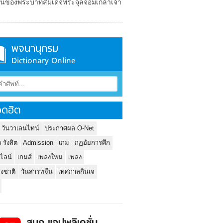
อนของพระบาทสมเด็จพระจุลจอมเกล้าเจ้า
พจนานุกรม
Dictionary Online
ดฮิต
 วันวาเลนไทน์
ประกาศผล O-Net
ว รังสิต
Admission
เกม
กฏอัยการศึก
นไลน์
เกมส์
เพลงใหม่
เพลง
่งชาติ
วันสารทจีน
เทศกาลกินเจ