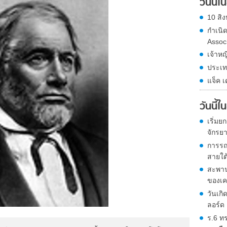
วันนี้
10 สิง
กำเนิ
Assoc
เจ้าหญ
ประเท
แจ็ค เ
วันนี้
เริ่ม
จักรย
การรถ
สายใต
สะพาน
ของเคร
วันเกิ
ลอร์ด 
ร.6 ท