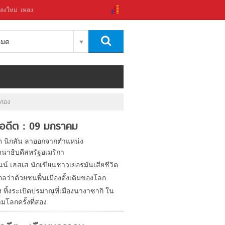
ลงใหม่
เพลง
งหมด
นทอง
ในอดีต : 09 มกราคม
์ด นิกสัน ลาออกจากตำแหน่ง
นาธิบดีสหรัฐอเมริกา
นน์ เฮสเส นักเขียนชาวเยอรมันเสียชีวิต
ลว่าด้วยชนพื้นเมืองดั้งเดิมของโลก
 ทิ้งระเบิดปรมาณูที่เมืองนางาซากิ ใน
มโลกครั้งที่สอง