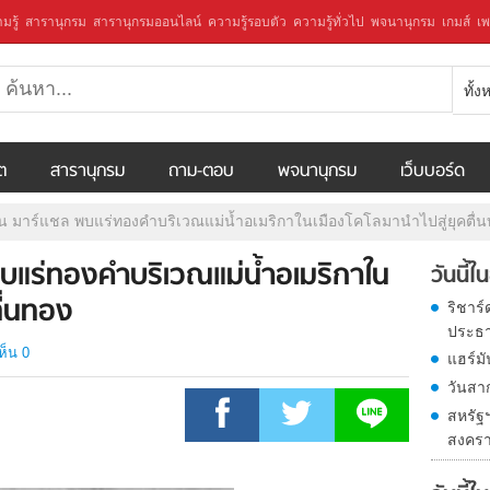
มรู้
สารานุกรม
สารานุกรมออนไลน์
ความรู้รอบตัว
ความรู้ทั่วไป
พจนานุกรม
เกมส์
เพ
ทั้
ีต
สารานุกรม
ถาม-ตอบ
พจนานุกรม
เว็บบอร์ด
สัน มาร์แชล พบแร่ทองคำบริเวณแม่น้ำอเมริกาในเมืองโคโลมานำไปสู่ยุคตื่
พบแร่ทองคำบริเวณแม่น้ำอเมริกาใน
วันนี้
ื่นทอง
ริชาร
ประธา
ห็น 0
แฮร์มั
วันสาก
สหรัฐฯ
สงครา