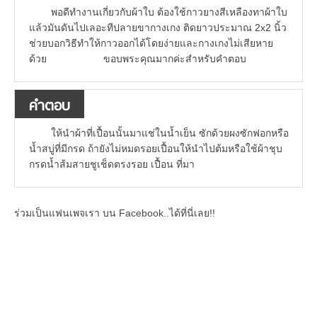
พอดีทำงานเกี่ยวกับผ้าใบ ต้องใช้กาวยางสีเหลืองทาผ้าใบ
แล้วมันดันไปเลอะทีปลายขากางเกง ติดยาวประมาณ 2x2 นิ้ว
ช่วยบอกวิธีทำให้กาวออกได้โดยง่ายและกางเกงไม่เสียหาย
ด้วย ขอบพระคุณมากค่ะสำหรับคำตอบ
คำตอบ
ให้นำผ้าที่เปื้อนนั้นมาแช่ในน้ำเย็น ซักด้วยผงซักฟอกหรือ
น้ำสบู่ที่มีกรด ถ้ายังไม่หมดรอยเปื้อนให้นำไปต้มหรือใช้ผ้าชุบ
กรดน้ำส้มสายชูเช็ดตรงรอย เปื้อน ที่มา
ร่วมเป็นแฟนเพจเรา บน Facebook..ได้ที่นี่เลย!!