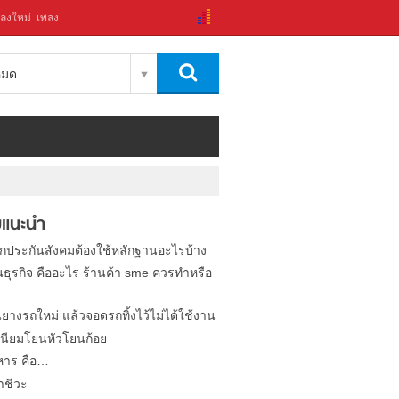
ลงใหม่
เพลง
งหมด
แนะนำ
ิกประกันสังคมต้องใช้หลักฐานอะไรบ้าง
นธุรกิจ คืออะไร ร้านค้า sme ควรทำหรือ
นยางรถใหม่ แล้วจอดรถทิ้งไว้ไม่ได้ใช้งาน
นียมโยนหัวโยนก้อย
หาร คือ…
าชีวะ