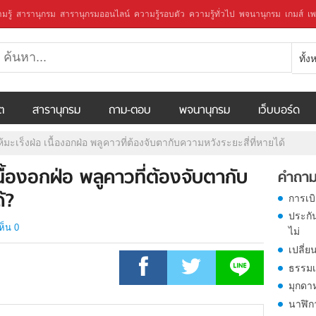
มรู้
สารานุกรม
สารานุกรมออนไลน์
ความรู้รอบตัว
ความรู้ทั่วไป
พจนานุกรม
เกมส์
เพ
ทั้
ีต
สารานุกรม
ถาม-ตอบ
พจนานุกรม
เว็บบอร์ด
มะเร็งฝ่อ เนื้องอกฝ่อ พลูคาวที่ต้องจับตากับความหวังระยะสี่ที่หายได้
นื้องอกฝ่อ พลูคาวที่ต้องจับตากับ
คำถาม
้?
การเบ
ประกั
ห็น 0
ไม่
เปลี่ย
ธรรมเ
มุกดา
นาฬิก