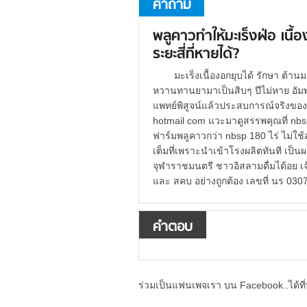
คำถาม
พลูคาวทำให้มะเร็งฝ่อ เนื
ระยะสี่ที่หายได้?
มะเร็งเนื้องอกยุบได้ รักษา ต้
หวานทานยามาเป็นสิบๆ ปีไม่หาย อัมพ
แพทย์พิสูจน์แล้วประสบการณ์จริงขอ
hotmail com แวะมาดูสรรพคุณที่ nb
ฟาร์มพลูคาวกว่า nbsp 180 ไร่ ไม่ใช
เต็มที่เพราะนำเข้าโรงผลิตทันที เป็
จุฬาราชมนตรี ชาวอิสลามดื่มได้อย
และ สคบ อย่างถูกต้อง เลขที่ นร 030
คำตอบ
ร่วมเป็นแฟนเพจเรา บน Facebook..ได้ที่น