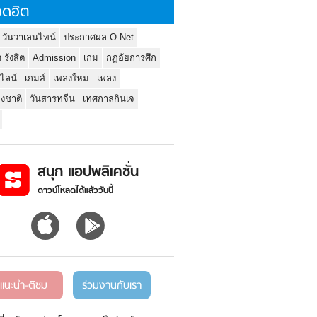
ดฮิต
 วันวาเลนไทน์
ประกาศผล O-Net
ว รังสิต
Admission
เกม
กฏอัยการศึก
นไลน์
เกมส์
เพลงใหม่
เพลง
่งชาติ
วันสารทจีน
เทศกาลกินเจ
สนุก แอปพลิเคชั่น
ดาวน์โหลดได้แล้ววันนี้
แนะนำ-ติชม
ร่วมงานกับเรา