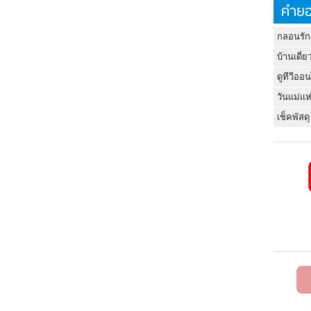
คำยอ
กลอนรัก
บ้านเดี่ย
ดูทีวีออ
วันแม่แห
เช็คพัสดุ