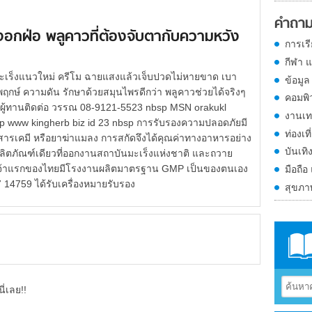
คำถาม
้องอกฝ่อ พลูคาวที่ต้องจับตากับความหวัง
การเร
กีฬา 
านมะเร็งแนวใหม่ ครีโม ฉายแสงแล้วเจ็บปวดไม่หายขาด เบา
ข้อมูล
ฤกษ์ ความดัน รักษาด้วยสมุนไพรดีกว่า พลูคาวช่วยได้จริงๆ
คอมพิ
งผู้ทานติดต่อ วรรณ 08-9121-5523 nbsp MSN orakukl
งานเท
sp www kingherb biz id 23 nbsp การรับรองความปลอดภัยมี
ท่องเที
้สารเคมี หรือยาฆ่าแมลง การสกัดจึงได้คุณค่าทางอาหารอย่าง
บันเทิ
นผลิตภัณฑ์เดียวที่ออกงานสถาบันมะเร็งแห่งชาติ และถวาย
 เจ้าแรกของไทยมีโรงงานผลิตมาตรฐาน GMP เป็นของตนเอง
มือถือ
7 14759 ได้รับเครื่องหมายรับรอง
สุขภ
ี่เลย!!