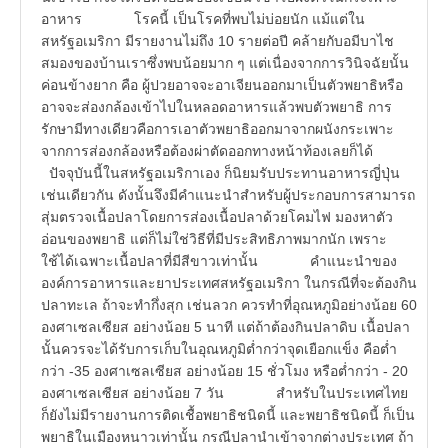
อาหาร โรคนี้ เป็นโรคที่พบไม่บ่อยนัก แม้แต่ใน
สหรัฐอเมริกา มีรายงานไม่ถึง 10 รายต่อปี คล้ายกับอมีบาไช
สมองของบ้านเราซึ่งพบน้อยมาก ๆ แต่เนื่องจากการวินิจฉัยนั้น
ค่อนข้างยาก คือ ผู้ปวยอาจจะอาเจียนออกมาเป็นตัวพยาธิหรือ
อาจจะส่องกล้องเข้าไปในหลอดอาหารแล้วพบตัวพยาธิ การ
รักษามีทางเดียวคือการเอาตัวพยาธิออกมาจากผนังกระเพาะ
จากการส่องกล้องหรือต้องผ่าตัดออกทางหน้าท้องเลยก็ได้
ปัจจุบันนี้ในสหรัฐอเมริกาเอง ก็นิยมรับประทานอาหารญี่ปุ่น
เช่นเดียวกัน ดังนั้นจึงมีคำแนะนำสำหรับผู้ประกอบการสามารถ
สุ่มตรวจเนื้อปลาโดยการส่องเนื้อปลาด้วยโคมไฟ มองหาตัว
อ่อนของพยาธิ แต่ก็ไม่ใช่วิธีที่มีประสิทธิภาพมากนัก เพราะ
ใช้ได้เฉพาะเนื้อปลาที่มีสีขาวเท่านั้น คำแนะนำของ
องค์การอาหารและยาประเทศสหรัฐอเมริกา ในกรณีที่จะต้องกิน
ปลาทะเล ถ้าจะทำกึ่งสุก เช่นลวก ควรทำที่อุณหภูมิอย่างน้อย 60
องศาเซลเซียส อย่างน้อย 5 นาที แต่ถ้าต้องกินปลาดิบ เนื้อปลา
นั้นควรจะได้รับการเก็บในอุณหภูมิต่ำกว่าจุดเยือกแข็ง คือต่ำ
กว่า -35 องศาเซลเซียส อย่างน้อย 15 ชั่วโมง หรือต่ำกว่า - 20
องศาเซลเซียส อย่างน้อย 7 วัน สำหรับในประเทศไทย
ก็ยังไม่มีรายงานการติดเชื้อพยาธิชนิดนี้ และพยาธิชนิดนี้ ก็เป็น
พยาธิในเมืองหนาวเท่านั้น กรณีปลานำเข้าจากต่างประเทศ ถ้า