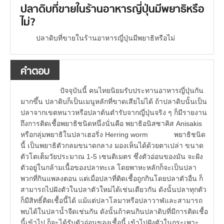
ปลาดิบที่ขายในร้านอาหารญี่ปุ่นมีพยาธิหรือ
ไม่?
ปลาดิบที่ขายในร้านอาหารญี่ปุ่นมีพยาธิหรือไม่
คำตอบ
ปัจจุบันนี้ คนไทยนิยมรับประทานอาหารญี่ปุ่นกัน
มากขึ้น ปลาดิบก็เป็นเมนูหลักที่ขาดเสียไม่ได้ ถ้าปลาดิบนั้นเป็น
ปลาจากเขตหนาวหรือปลาต้นตำรับจากญี่ปุ่นจริง ๆ ก็มีรายงาน
ถึงการติดเชื้อพยาธิชนิดหนึ่งนั่นคือ พยาธิอนิสซาคิส Anisakis
หรือกลุ่มพยาธิในปลาเฮอริ่ง Herring worm พยาธิชนิด
นี้ เป็นพยาธิตัวกลมขนาดกลาง มองเห็นได้ด้วยตาเปล่า ขนาด
ตัวโตเต็มวัยประมาณ 1-5 เซนติเมตร ซึ่งตัวอ่อนของมัน จะฝัง
ตัวอยู่ในกล้ามเนื้อของปลาทะเล โดยพาหะหลักก็จะเป็นปลา
พวกที่กินแพลงตอน แต่เมื่อปลาที่ติดเชื้อถูกกินโดยปลาตัวอื่น ก็
สามารถไปฝังตัวในปลาตัวใหม่ได้เช่นเดียวกัน ดังนั้นปลาทุกตัว
ก็มีสิทธิ์ติดเชื้อนี้ได้ แม้แต่ปลาโลมาหรือปลาวาฬและสามารถ
พบได้ในปลาน้ำจืดเช่นกัน ดังนั้นถ้าคนกินปลาดิบที่มีการติดเชื้อ
นี้เข้าไป ก็จะได้รับตัวอ่อนของเชื้อนี้ เข้าไปฝังตัวในกระเพาะ