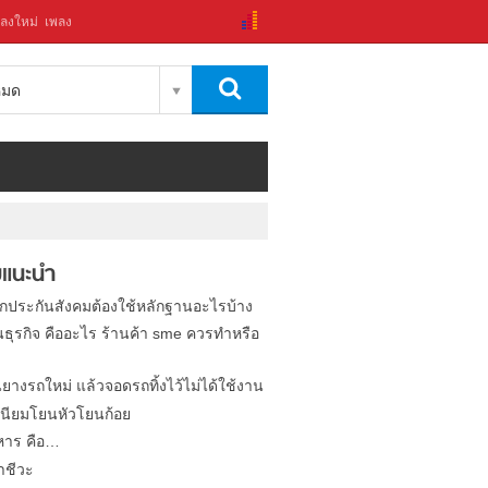
ลงใหม่
เพลง
งหมด
แนะนำ
ิกประกันสังคมต้องใช้หลักฐานอะไรบ้าง
นธุรกิจ คืออะไร ร้านค้า sme ควรทำหรือ
นยางรถใหม่ แล้วจอดรถทิ้งไว้ไม่ได้ใช้งาน
นียมโยนหัวโยนก้อย
หาร คือ…
าชีวะ