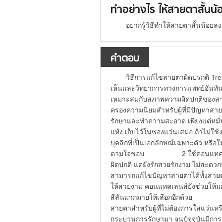
ทำอย่างไร ให้สายตาสั้นน
อยากรู้วิธีทำให้สายตาสั้นน้อย
คำตอบ
วิธีการแก้ไขสายตาผิดปรกต
เห็นและวิทยาการทางการแพทย์อันทันส
เหมาะสมกับสภาพความผิดปกติขอ
ครองความนิยมสำหรับผู้ที่มีปัญหาสา
รักษาและทำความสะอาด เพียงแต่หมั่
แห้ง เก็บไว้ในซองแว่นเสมอ ถ้าไม่ใช้
บุคลิกที่เป็นเอกลักษณ์เฉพาะตัว หรื
ตามใจชอบ 2 ใช้คอนแทคเลนส์ Cont
ผิดปกติ แต่ยังรักสวยรักงาม ไม่สะดวกท
สามารถแก้ไขปัญหาสายตาได้ทั้งสายตาส
ให้สวยงาม คอนแทคเลนส์ยังช่วยให้มอ
สีสันมากมายให้เลือกอีกด้วย 3 ก
สายตาสำหรับผู้ที่ไม่ต้องการใส่แว่น
กระบวนการรักษามา จนปัจจุบันมีการนำ