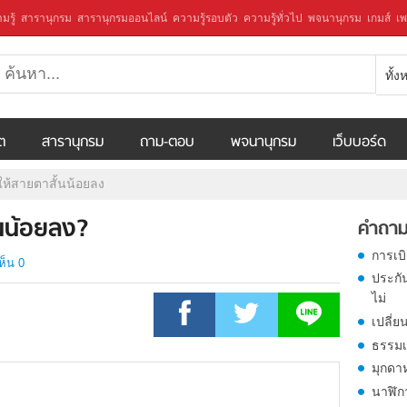
มรู้
สารานุกรม
สารานุกรมออนไลน์
ความรู้รอบตัว
ความรู้ทั่วไป
พจนานุกรม
เกมส์
เพ
ทั้
ีต
สารานุกรม
ถาม-ตอบ
พจนานุกรม
เว็บบอร์ด
ให้สายตาสั้นน้อยลง
้นน้อยลง?
คำถาม
การเบ
ห็น 0
ประกั
ไม่
เปลี่ย
ธรรมเ
มุกดา
นาฬิก