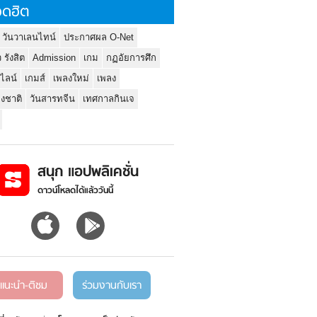
ดฮิต
 วันวาเลนไทน์
ประกาศผล O-Net
ว รังสิต
Admission
เกม
กฏอัยการศึก
นไลน์
เกมส์
เพลงใหม่
เพลง
่งชาติ
วันสารทจีน
เทศกาลกินเจ
สนุก แอปพลิเคชั่น
ดาวน์โหลดได้แล้ววันนี้
แนะนำ-ติชม
ร่วมงานกับเรา