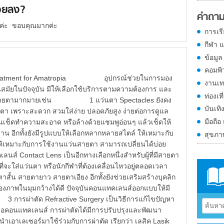
้อยลง?
คำถาม
ลงค่ะ ขอบคุณมากค่ะ
การเร
กีฬา 
ข้อมูล
คอมพิ
ิ Treatment for Amatropia อุปกรณ์ช่วยในการมอง
งานเท
มัยในปัจจุบัน มีให้เลือกใช้บริการตามความต้องการ และ
ท่องเที
งสายตามากมายเช่น 1 แว่นตา Spectacles ยังคง
บันเทิ
ยตา เพราะสะดวก สวมใส่ง่าย ปลอดภัยสูง ง่ายต่อการดูแล
มือถือ
นเช็ดทำความสะอาด หรือล้างด้วยแชมพูอ่อนๆ แล้วเช็ดให้
งาน อีกทั้งยังมีรูปแบบให้เลือกหลากหลายสไตล์ ให้เหมาะกับ
สุขภ
อให้เหมาะกับการใช้งานแว่นสายตา สามารถเปลี่ยนได้บ่อย
act Lens เป็นอีกทางเลือกหนึ่งสำหรับผู้ที่มีสายตา
ี่จะใส่แว่นตา หรือนักกีฬาที่ต้องเคลื่อนไหวอยู่ตลอดเวลา
ั้น สายตายาว สายตาเอียง อีกทั้งยังช่วยเสริมสร้างบุคลิก
งภาพในมุมกว้างได้ดี ปัจจุบันคอนแทคเลนส์ออกแบบให้มี
ารผ่าตัด Refractive Surgery เป็นวิธีการแก้ไขปัญหา
หรือคอนแทคเลนส์ การผ่าตัดได้มีการปรับปรุงและพัฒนา
เอาเลเซอร์มาใช้ร่วมกับการผ่าตัด เรียกว่า เลสิค Lasik