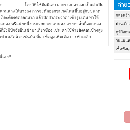
คำยอ
eleusis โดยวิธีใช้มีดพิเศษ ผ่ากระจกตาออกเป็นฝาเปิด
าส่วนล่างให้บางลง การจะตัดออกขนาดไหนขึ้นอยู่กับขนาด
กลอนรัก
 ก็จะต้องตัดออกมาก แล้วปิดฝากระจกตาเข้ารูปเดิม ทำให้
ะลดลง หรือนัยหนึ่งกระจกตาจะแบนลง สายตาสั้นก็จะลดลง
บ้านเดี่ย
ยังมีปัจจัยอื่นเข้ามาเกี่ยวข้อง เช่น ค่าใช้จ่ายยังค่อนข้างสูง
ดูทีวีออ
ลสิคด้วยเช่นกัน ที่มา ข้อมูลเพิ่มเติม การทำเลสิก
วันแม่แห
เช็คพัสดุ
ี่เลย!!