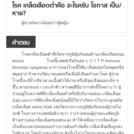
โรค เกล็ดเลือดต่ำคือ อะไรครับ โอกาส เป็น/
หาย?
ผู้ชาย%มากน้อยกว่าผู้หญิง
คำตอบ
โรคเกล็ดเลือดต่ำที่เกิดจากภูมิคุ้มกันต่อต้านเกล็ดเลือดของ
ตนเอง โรคนี้แพทย์เรียกันย่อ ๆ ว่า I T P Immune
thrombo cytopenia อาการของโรคนี้ก็คือ เลือดออกไม่หยุดหรือ
หยุดยาก ถ้าหากเกิดบาดแผลหรือเมื่อมีเลือดกำเดาไหล ผู้ป่วย
โรคนี้จะมีจ้ำเขียวตามเนื้อตัวได้ง่าย หรือมีจุดเลือดออกเล็ก ๆ
ขึ้น ตามแขนขา และลำตัว สาเหตุที่มีอาการดังนี้ก็เพราะว่า ผู้
ป่วยอยู่ในสภาพที่มีเกล็ดเลือดต่ำหรือมีปริมาณของ เกล็ดเลือด
น้อย และการที่มีเกล็ดเลือดน้อยนี้มิใช่ว่าเกิดจากไขกระดูกผลิค
เกล็ดเลือด ออกมาน้อย แต่เกิดจากระบบภูมิคุ้มกันของผู้ป่วยไม่
ปกติ ในทางการแพทย์อธิบายว่า ร่างกายของผู้ป่วยจะผลิตภูมิ
ต้านทานต่อเกล็ดเลือดของตนเอง ทำให้เหมือนว่าเกล็ดเลือด
เป็นสิ่งแปลกปลอมของร่างกายต้องกำจัดทิ้ง เกล็ดเลือดจึงถูกส่ง
ไปทำลาย โดยม้ามของผู้ป่วย ดังนั้นไม่ว่าไขกระดูกจะผลิตเกล็ด