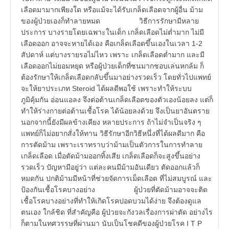
เลือดมามากเพียงใด หรือแม้จะได้รับเกล็ดเลือดจากผู้อื่น ม้าม
ของผู้ป่วยเองก็ทำลายหมด วิธีการรักษามีหลาย
ประการ บางรายโดยเฉพาะในเด็ก เกล็ดเลือดไม่ต่ำมาก ไม่มี
เลือดออก อาจจะหายได้เอง คือเกล็ดเลือดขึ้นเองในเวลา 1-2
สัปดาห์ แต่บางรายรอไม่ไหว เพราะ เกล็ดเลือดต่ำมาก และมี
เลือดออกไม่ยอมหยุด หรือผู้ป่วยเด็กที่ซนมากชอบเล่นหกล้ม ก็
ต้องรักษาให้เกล็ดเลือดกลับขึ้นมาอย่างรวดเร็ว โดยทั่วไปแพทย์
จะให้ยาประเภท Steroid ได้ผลดีพอใช้ เพราะทำให้ระบบ
ภูมิคุ้มกัน อ่อนแอลง จึงต่อต้านเกล็ดเลือดของตัวเองน้อยลง แต่ก็
ทำให้ร่างกายต่อต้านเชื้อโรค ได้น้อยลงด้วย จึงเป็นยาอันตราย
นอกจากนี้ยังมีผลข้างเคียง หลายประการ ถ้าไม่จำเป็นจริง ๆ
แพทย์ก็ไม่อยากสั่งให้ทาน วิธีรักษาอีกวิธีหนึ่งที่ได้ผลดีมาก คือ
การตัดม้าม เพราะเราทราบว่าม้ามเป็นตัวการในการทำลาย
เกล็ดเลือด เมื่อตัดม้ามออกทิ้งเสีย เกล็ดเลือดก็จะสูงขึ้นอย่าง
รวดเร็ว ปัญหามีอยู่ว่า แต่ละคนมีม้ามอันเดียว ตัดออกแล้วก็
หมดกัน ปกติม้ามมีหน้าที่ช่วยจัดการเม็ดเลือด ที่ไม่สมบูรณ์ และ
ป้องกันเชื้อโรคบางอย่าง ผู้ป่วยที่ตัดม้ามอาจจะติด
เชื้อโรคบางอย่างที่ทำให้เกิดโรคปอดบวมได้ง่าย จึงต้องดูแล
ตนเอง ใกล้ชิด ที่สำคัญคือ ผู้ป่วยจะกังวลเรื่องการผ่าตัด อย่างไร
ก็ตามในทศวรรษที่ผ่านมา นับเป็นโชคดีของผู้ป่วยโรค I T P