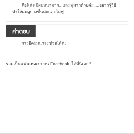
คือฟิฉันมีผมหนามาก...และฟูมากด้วยค่ะ.....อยากรู้วิธี
ทำให้ผมดูบางขึ้นค่ะและไม่ฟู
คำตอบ
การยืดผมน่าจะช่วยได้ค่ะ
ร่วมเป็นแฟนเพจเรา บน Facebook..ได้ที่นี่เลย!!