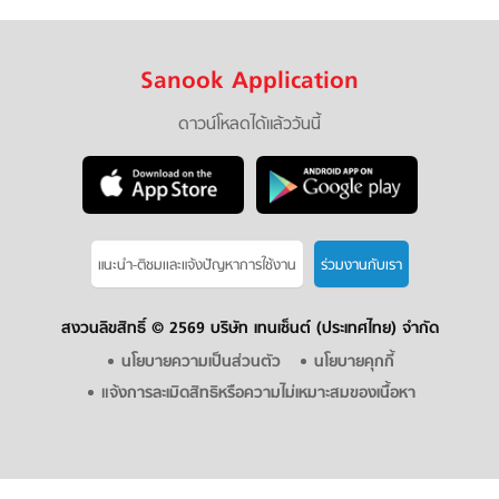
Sanook Application
ดาวน์โหลดได้แล้ววันนี้
แนะนำ-ติชมเเละแจ้งปัญหาการใช้งาน
ร่วมงานกับเรา
สงวนลิขสิทธิ์ ©
2569 บริษัท เทนเซ็นต์ (ประเทศไทย) จำกัด
นโยบายความเป็นส่วนตัว
นโยบายคุกกี้
แจ้งการละเมิดสิทธิหรือความไม่เหมาะสมของเนื้อหา