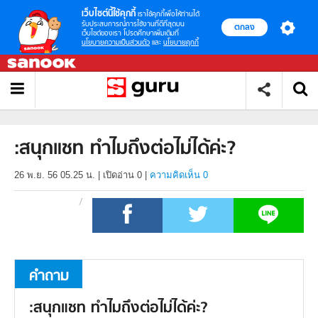
เว็บไซต์นี้ใช้คุกกี้
เราใช้คุกกี้เพื่อให้ท่านได้
รับประสบการณ์การใช้งานที่ดีที่สุดบน
ตกลง
เว็บไซต์ของเรา โปรดศึกษาเพิ่มเติมที่
นโยบายความเป็นส่วนตัว
และ
นโยบายคุกกี้
:สนุกแชท ทำไมถึงต่อไม่ได้ค่ะ?
26 พ.ย. 56 05.25 น.
|
เปิดอ่าน
0
|
ความคิดเห็น 0
คำถาม
:สนุกแชท ทำไมถึงต่อไม่ได้ค่ะ?