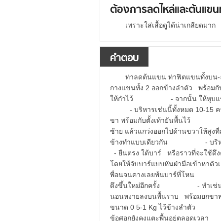
ต้องการลดไหล่และต้นแขน
เพราะใส่เสื้อดูได้น่าเกลียดมาก
คำตอบ
ท่าลดต้นแขน ท่าฟิตแขนทั้
กางแขนทั้ง 2 ออกข้างลำตัว พร้อมกับ
ให้กำไว้ - จากนั้น ให้หุบแขนทั
- บริหารเช่นนี้ทั้งหมด 10-15 
ขา พร้อมกับตั้งเท้ายันพื้นไว้ - 
ซ้าย แล้วแกว่งออกไปด้านขวาให้สูง
ข้างทำแบบเดียวกัน - บริหารทั
- ยืนตรง ใต้บาร์ หรือราวที่จะใช้
โดยให้จับบาร์แบบหันฝ่ามือเข้าห
พื่อนจนคางเลยพ้นบาร์ที่โหน - เกร
ดึงขึ้นใหม่อีกครั้ง - ทำเช่นน
นอนหงายลงบนพื้นราบ พร้อมยกข
ขนาด 0 5-1 Kg ไว้ข้างลำตัว - จาก
ข้อศอกยังคงแตะพื้นอยู่ตลอดเวลา 