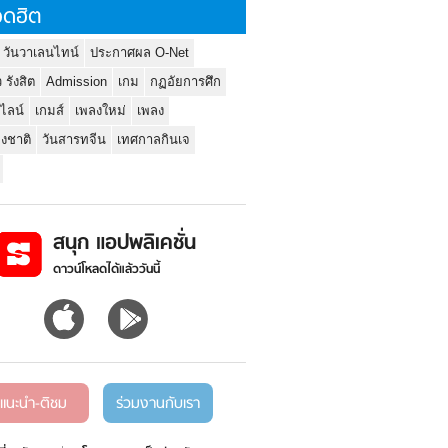
ดฮิต
 วันวาเลนไทน์
ประกาศผล O-Net
ว รังสิต
Admission
เกม
กฏอัยการศึก
นไลน์
เกมส์
เพลงใหม่
เพลง
่งชาติ
วันสารทจีน
เทศกาลกินเจ
สนุก แอปพลิเคชั่น
ดาวน์โหลดได้แล้ววันนี้
แนะนำ-ติชม
ร่วมงานกับเรา