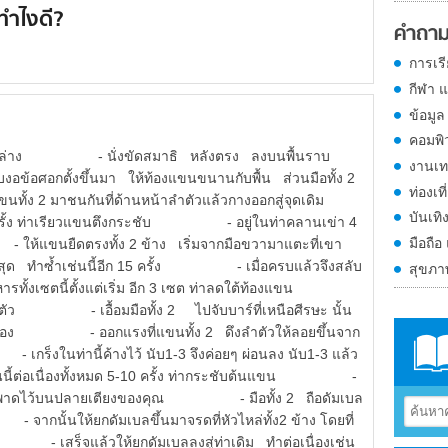
ทำไงดี?
คำถาม
การเร
กีฬา 
ข้อมูล
คอมพิ
งบน-ล่าง - นั่งขัดสมาธิ หลังตรง ลงบนพื้นราบ
งานเท
งอข้อศอกตั้งขึ้นมา ให้ท้องแขนขนานกับพื้น ส่วนมือทั้ง 2
ท่องเที
้ง 2 มาชนกันที่ด้านหน้าลำตัวแล้วกางออกสู่จุดเดิม
บันเทิ
ครั้ง ท่าเรียวแขนตึงกระชับ - อยู่ในท่าคลานเข่า 4
มือถือ
ให้แขนยืดตรงทั้ง 2 ข้าง เริ่มจากมือขวามาแตะที่เขา
ที่สุด ทำซ้ำเช่นนี้อีก 15 ครั้ง - เมื่อครบแล้วจึงสลับ
สุขภ
้งเซตนี้ตั้งแต่เริ่ม อีก 3 เซต ท่าลดใต้ท้องแขน
ดึงตัว - เอื้อมมือทั้ง 2 ไปจับบาร์ที่เหนือศีรษะ นั้น
าตัวเอง - ออกแรงที่แขนทั้ง 2 ดึงลำตัวให้ลอยขึ้นจาก
็งในท่านี้ค้างไว้ นับ1-3 จึงค่อยๆ ผ่อนลง นับ1-3 แล้ว
ี้ต่อเนื่องทั้งหมด 5-10 ครั้ง ท่ากระชับต้นแขน -
าพาดไว้บนปลายเตียงของคุณ - มือทั้ง 2 ถือดัมเบล
นั้นให้ยกดัมเบลขึ้นมาจรดที่หัวไหล่ทั้ง2 ข้าง โดยที่
- เสร็จแล้วให้ยกดัมเบลลงสู่ท่าเดิม ทำต่อเนื่องเช่น