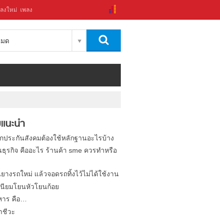
ลงใหม่
เพลง
งหมด
แนะนำ
ิกประกันสังคมต้องใช้หลักฐานอะไรบ้าง
นธุรกิจ คืออะไร ร้านค้า sme ควรทำหรือ
นยางรถใหม่ แล้วจอดรถทิ้งไว้ไม่ได้ใช้งาน
นียมโยนหัวโยนก้อย
หาร คือ…
าชีวะ