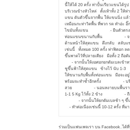
นี้ให้ได้ 20 ครั้ง ท่าปั้นเรียวแขน
บริเวณข้างหัวไหล่ ตั้งเท้าทั้ง 2 
แขน ดันตัวขึ้นจากพื้น ให้แขนนิ่ง แล้
เหมือนกะท่าวิดพื้น ที่พวก รด ทำอ่ะ 
ไขมันทั้งแขน - ยืนตัวตรง แยกเ
ท่อนแขนขนานกับพื้น - จากนั้
ด้านหน้าให้สุดแขน ดึงกลับ สล
เช่นนี้ ทั้งหมด 100 ครั้ง ท่า
ขึ้นพาดไว้ที่ปลายเตียง มือทั้ง 2
- จากนั้นให้งอศอกยกดัมเบลเข้าหาตัว
ชูขึ้นฟ้าให้สุดแขน ข้างไว้ นับ
ให้ขนานกับพื้นทั้งท่อนแขน มือจะ
พร้อมจะทำซ้ำอีกครั้ง - บริหารเช
สวย - นอนหงายบนพื้นราบ ยกขาข
1-1 5 Kg ไว้ทั้ง 2 ข้าง - ถือด
- จากนั้นให้ยกดัมเบลช้า ๆ ขึ
- ทำต่อเนื่องเช่นนี้ 10-12 ครั้ง ที่มา
ร่วมเป็นแฟนเพจเรา บน Facebook..ได้ที่น