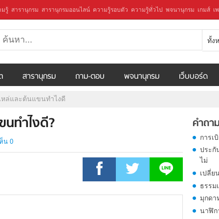
มรู้
สารานุกรม
สารานุกรมออนไลน์
ความรู้รอบตัว
ความรู้ทั่วไป
พจนานุกรม
เกมส์
เพ
ทั้
ีต
สารานุกรม
ถาม-ตอบ
พจนานุกรม
เว็บบอร์ด
ไหล่และต้นแขนทำไงดี
แขนทำไงดี?
คำถาม
การเบ
ห็น 0
ประกั
ไม่
เปลี่ย
ธรรมเ
มุกดา
นาฬิก