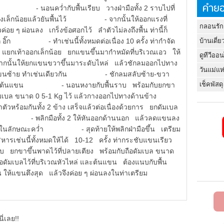
คำยอ
ได้รูป - นอนคว่ำกับพื้นเรียบ วางฝ่ามือทั้ง 2 ราบไปที่
ให้ห่างเล็กน้อยแล้วยันพื้นไว้ - จากนั้นให้ออกแรงที่
กลอนรัก
วค่อย ๆ ผ่อนลง เกร็งข้อศอกไว้ ลำตัวไม่ลงถึงพื้น ท่านี้ก็
อิ๊ก อิ๊ก - ทำเช่นนี้ทั้งหมดต่อเนื่อง 10 ครั้ง ท่ากำจัด
บ้านเดี่ย
ท้าออกเล็กน้อย ยกแขนขึ้นมากำหมัดที่บริเวณเอว ให้
ดูทีวีออ
นให้ยกแขนขวาขึ้นมาระดับไหล่ แล้วชักลมออกไปทาง
วันแม่แห
ับแขนซ้าย ทำเช่นเดียวกัน - ชักลมสลับซ้าย-ขวา
เช็คพัสดุ
ฟิตอก ลดต้นแขน - นอนหงายกับพื้นราบ พร้อมกับยกขา
 ถือดัมเบล ขนาด 0 5-1 Kg ไว้ แล้วกางออกไปทางด้านข้าง
หร้อมกันทั้ง 2 ข้าง เสร็จแล้วต่อเนื่องด้วยการ ยกดัมเบล
 1-3 - พลิกมือทั้ง 2 ให้หันออกด้านนอก แล้วลดแขนลง
อยู่ในลักษณะคว่ำ - สุดท้ายให้พลิกฝ่ามือขึ้น เตรียม
่นนี้ทั้งหมดให้ได้ 10-12 ครั้ง ท่ากระชับแขนเรียว
ึ้นพาดไว้ที่ปลายเตียง พร้อมกับถือดัมเบล ขนาด
ัมเบลไว้ที่บริเวณหัวไหล่ และต้นแขน ต้องแนบกับพื้น
้น ให้แขนตึงสุด แล้วจึงค่อย ๆ ผ่อนลงในท่าเตรียม
ี่เลย!!