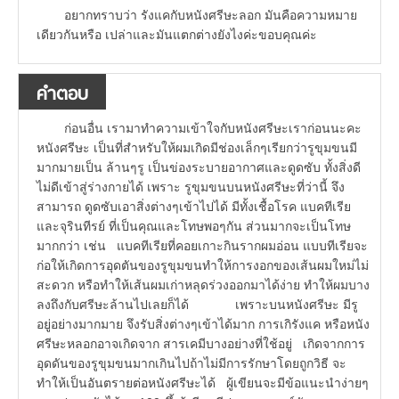
อยากทราบว่า รังแคกับหนังศรีษะลอก มันคือความหมาย
เดียวกันหรือ เปล่าและมันแตกต่างยังไงค่ะขอบคุณค่ะ
คำตอบ
ก่อนอื่น เรามาทำความเข้าใจกับหนังศรีษะเราก่อนนะคะ
หนังศรีษะ เป็นที่สำหรับให้ผมเกิดมีช่องเล็กๆเรียกว่ารูขุมขนมี
มากมายเป็น ล้านๆรู เป็นข่องระบายอากาศและดูดซับ ทั้งสิ่งดี
ไม่ดีเข้าสู่ร่างกายได้ เพราะ รูขุมขนบนหนังศรีษะที่ว่านี้ จึง
สามารถ ดูดซับเอาสิ่งต่างๆเข้าไปได้ มีทั้งเชื้อโรค แบคทีเรีย
และจุรินทีรย์ ที่เป็นคุณและโทษพอๆกัน ส่วนมากจะเป็นโทษ
มากกว่า เช่น แบคทีเรียที่คอยเกาะกินรากผมอ่อน แบบทีเรียจะ
ก่อให้เกิดการอุดตันของรูขุมขนทำให้การงอกของเส้นผมใหม่ไม่
สะดวก หรือทำให้เส้นผมเก่าหลุดร่วงออกมาได้ง่าย ทำให้ผมบาง
ลงถึงกับศรีษะล้านไปเลยก็ได้ เพราะบนหนังศรีษะ มีรู
อยู่อย่างมากมาย จึงรับสิ่งต่างๆเข้าได้มาก การเกิรังแค หรือหนัง
ศรีษะหลอกอาจเกิดจาก สารเคมีบางอย่างที่ใช้อยู่ เกิดจากการ
อุดดันของรูขุมขนมากเกินไปถ้าไม่มีการรักษาโดยถูกวิธี จะ
ทำให้เป็นอันตรายต่อหนังศรีษะได้ ผู้เขียนจะมีข้อแนะนำง่ายๆ