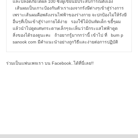
และปลอดภัยได้ผล 100 ซึ้งผู้เขียนมีประสบการณ์ตังเอง
เส้นผมเป็นเกาะป้องกันตัวเราเองจากรังษีต่างๆเข้าสู่ร่างการ
เพราะเส้นผมคือพลังงรนไฟฟ้าของร่างกาย จะปกป้องไม่ให้รังษี
อื่นๆที่เป็นเข้าสู๋ร่างกายได้ง่าย รองใช้ไม้บันทัดเด็ก ขยี้ๆผม
แล้วนำไปดูดเศษกระดาษเล็กๆจะเห็นว่ามีกระแสไฟฟ้าดูด
สิ่งของได้รองดูนะคะ ถ้าอยากรู้มากกว่านี้ เข้าไป ที่ bum p
sanook com มีคำแนะนำอย่างถูกวิธีและง่ายต่อการปฏิบัติ
ร่วมเป็นแฟนเพจเรา บน Facebook..ได้ที่นี่เลย!!