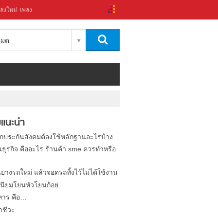
ลงใหม่
เพลง
งหมด
แนะนำ
ิกประกันสังคมต้องใช้หลักฐานอะไรบ้าง
นธุรกิจ คืออะไร ร้านค้า sme ควรทำหรือ
นยางรถใหม่ แล้วจอดรถทิ้งไว้ไม่ได้ใช้งาน
นียมโยนหัวโยนก้อย
หาร คือ…
าชีวะ