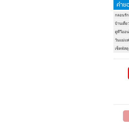
คำยอ
กลอนรัก
บ้านเดี่ย
ดูทีวีออ
วันแม่แห
เช็คพัสดุ