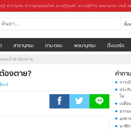
มรู้
สารานุกรม
สารานุกรมออนไลน์
ความรู้รอบตัว
ความรู้ทั่วไป
พจนานุกรม
เกมส์
เพ
ทั้
ีต
สารานุกรม
ถาม-ตอบ
พจนานุกรม
เว็บบอร์ด
อยคนแล้วตัวต้องตาย
วต้องตาย?
คำถาม
การเบ
ห็น 0
ประกั
ไม่
เปลี่ย
ธรรมเ
มุกดา
นาฬิก