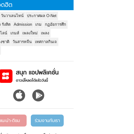
ดฮิต
 วันวาเลนไทน์
ประกาศผล O-Net
ว รังสิต
Admission
เกม
กฏอัยการศึก
นไลน์
เกมส์
เพลงใหม่
เพลง
่งชาติ
วันสารทจีน
เทศกาลกินเจ
สนุก แอปพลิเคชั่น
ดาวน์โหลดได้แล้ววันนี้
แนะนำ-ติชม
ร่วมงานกับเรา