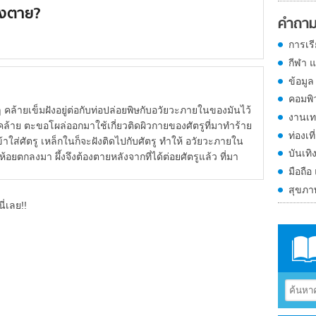
องตาย?
คำถาม
การเร
กีฬา 
ข้อมูล
คอมพิ
 คล้ายเข็มฝังอยู่ต่อกับท่อปล่อยพิษกับอวัยวะภายในของมันไว้
งานเท
คล้าย ตะขอโผล่ออกมาใช้เกี่ยวติดผิวกายของศัตรูที่มาทำร้าย
ท่องเที
าใส่ศัตรู เหล็กในก็จะฝังติดไปกับศัตรู ทำให้ อวัยวะภายใน
บันเทิ
ะห้อยตกลงมา ผึ้งจึงต้องตายหลังจากที่ได้ต่อยศัตรูแล้ว ที่มา
มือถือ
สุขภ
ี่เลย!!