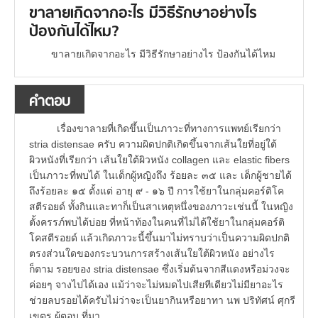
ขาลายเกิดจากอะไร มีวิธีรักษาอย่างไร
ป้องกันได้ไหม?
ขาลายเกิดจากอะไร มีวิธีรักษาอย่างไร ป้องกันได้ไหม
คำตอบ
เรื่องขาลายที่เกิดขึ้นเป็นภาวะที่ทางการแพทย์เรียกว่า
stria distensae ครับ ความผิดปกติเกิดขึ้นจากเส้นใยที่อยู่ใต้
ผิวหนังที่เรียกว่า เส้นใยใต้ผิวหนัง collagen และ elastic fibers
เป็นภาวะที่พบได้ ในเด็กผู้หญิงถึง ร้อยละ ๓๕ และ เด็กผู้ชายได้
ถึงร้อยละ ๑๕ ตั้งแต่ อายุ ๙ - ๑๖ ปี การใช้ยาในกลุ่มคอร์ติโค
สตีรอยด์ ทั้งกินและทาก็เป็นสาเหตุหนึ่งของภาวะเช่นนี้ ในหญิง
ตั้งครรภ์พบได้บ่อย ที่หน้าท้องในคนที่ไม่ได้ใช้ยาในกลุ่มคอร์ติ
โคสตีรอยด์ แล้วเกิดภาวะนี้ขึ้นมาไม่ทราบว่าเป็นความผิดปกติ
ตรงส่วนใดของกระบวนการสร้างเส้นใยใต้ผิวหนัง อย่างไร
ก็ตาม รอยของ stria distensae ซึ่งเริ่มต้นจากสีแดงหรือม่วงจะ
ค่อยๆ จางไปได้เอง แม้ว่าจะไม่หมดไปเสียทีเดียวไม่มียาอะไร
ช่วยลบรอยได้ครับไม่ว่าจะเป็นยากินหรือยาทา นพ ปริทัศน์ ศุกรี
เขตร ผู้ตอบ ที่มา