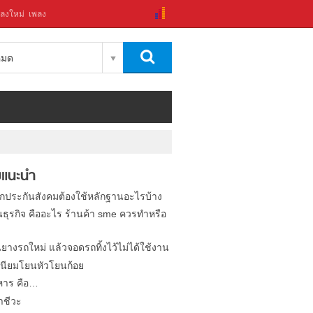
ลงใหม่
เพลง
งหมด
แนะนำ
ิกประกันสังคมต้องใช้หลักฐานอะไรบ้าง
นธุรกิจ คืออะไร ร้านค้า sme ควรทำหรือ
นยางรถใหม่ แล้วจอดรถทิ้งไว้ไม่ได้ใช้งาน
นียมโยนหัวโยนก้อย
หาร คือ…
าชีวะ