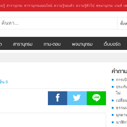
มรู้
สารานุกรม
สารานุกรมออนไลน์
ความรู้รอบตัว
ความรู้ทั่วไป
พจนานุกรม
เกมส์
เพ
ทั้
ีต
สารานุกรม
ถาม-ตอบ
พจนานุกรม
เว็บบอร์ด
คำถาม
การเบ
ห็น 0
ประกั
ไม่
เปลี่ย
ธรรมเ
มุกดา
นาฬิก