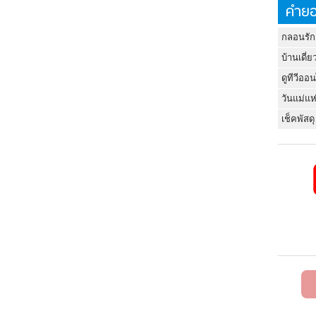
คำยอ
กลอนรัก
บ้านเดี่ย
ดูทีวีออ
วันแม่แห
เช็คพัสดุ