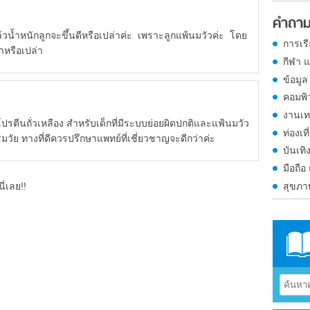
คำถาม
น้ำหนักลูกจะขึ้นดีหรือเปล่าค่ะ เพราะลูกแพ้นมวัวค่ะ โดย
การเร
าหรือเปล่า
กีฬา 
ข้อมูล
คอมพิ
งานเท
รตีนถั่วเหลือง สำหรับเด็กที่มีระบบย่อยผิดปกติและแฟ้นมวัว
ท่องเที
วัย ทางที่ดีควรปรึกษาแพทย์ที่เชี่ยวชาญจะดีกว่าค่ะ
บันเทิ
มือถือ
สุขภ
ี่เลย!!