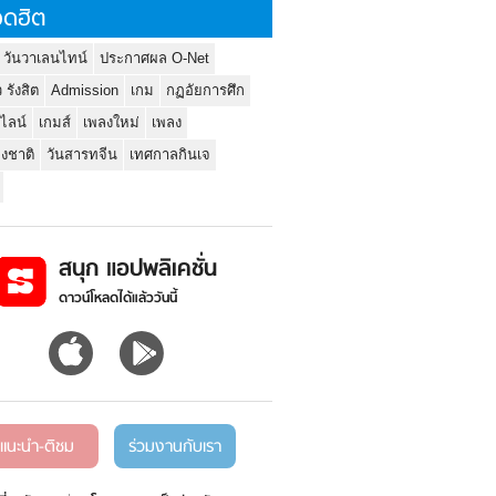
ดฮิต
 วันวาเลนไทน์
ประกาศผล O-Net
ว รังสิต
Admission
เกม
กฏอัยการศึก
นไลน์
เกมส์
เพลงใหม่
เพลง
่งชาติ
วันสารทจีน
เทศกาลกินเจ
สนุก แอปพลิเคชั่น
ดาวน์โหลดได้แล้ววันนี้
แนะนำ-ติชม
ร่วมงานกับเรา