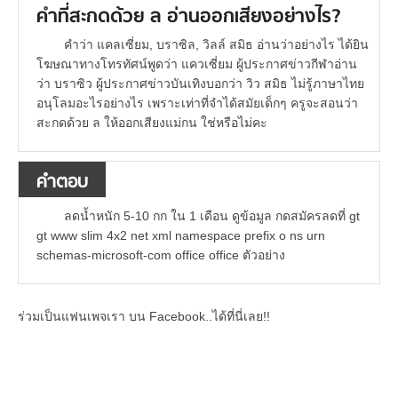
คำที่สะกดด้วย ล อ่านออกเสียงอย่างไร?
คำว่า แคลเซี่ยม, บราซิล, วิลล์ สมิธ อ่านว่าอย่างไร ได้ยิน
โฆษณาทางโทรทัศน์พูดว่า แควเซี่ยม ผู้ประกาศข่าวกีฬาอ่าน
ว่า บราซิว ผู้ประกาศข่าวบันเทิงบอกว่า วิว สมิธ ไม่รู้ภาษาไทย
อนุโลมอะไรอย่างไร เพราะเท่าที่จำได้สมัยเด็กๆ ครูจะสอนว่า
สะกดด้วย ล ให้ออกเสียงแม่กน ใช่หรือไม่คะ
คำตอบ
ลดน้ำหนัก 5-10 กก ใน 1 เดือน ดูข้อมูล กดสมัครลดที่ gt
gt www slim 4x2 net xml namespace prefix o ns urn
schemas-microsoft-com office office ตัวอย่าง
ร่วมเป็นแฟนเพจเรา บน Facebook..ได้ที่นี่เลย!!