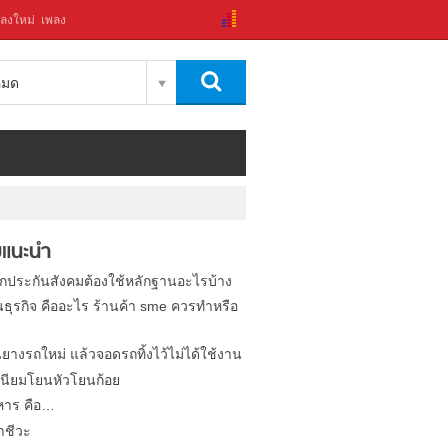
ลงใหม่
เพลง
งหมด
แนะนำ
ิกประกันสังคมต้องใช้หลักฐานอะไรบ้าง
นธุรกิจ คืออะไร ร้านค้า sme ควรทำหรือ
นยางรถใหม่ แล้วจอดรถทิ้งไว้ไม่ได้ใช้งาน
นียมโยนหัวโยนก้อย
หาร คือ…
าชีวะ