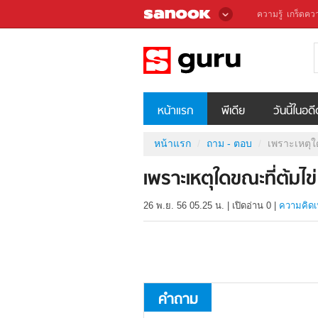
ความรู้
เกร็ดควา
หน้าแรก
พีเดีย
วันนี้ในอด
หน้าแรก
ถาม - ตอบ
เพราะเหตุใ
เพราะเหตุใดขณะที่ต้ม
26 พ.ย. 56 05.25 น.
|
เปิดอ่าน
0
|
ความคิดเ
คำถาม