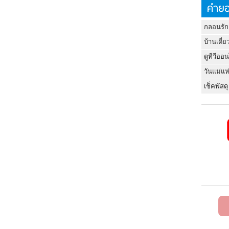
คำยอ
กลอนรัก
บ้านเดี่ย
ดูทีวีออ
วันแม่แห
เช็คพัสดุ