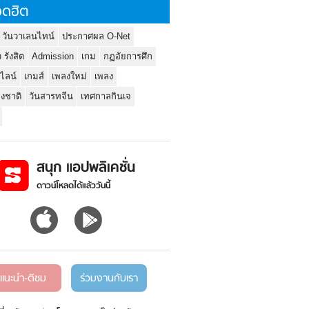
ดฮิต
 วันวาเลนไทน์
ประกาศผล O-Net
ว รังสิต
Admission
เกม
กฏอัยการศึก
นไลน์
เกมส์
เพลงใหม่
เพลง
่งชาติ
วันสารทจีน
เทศกาลกินเจ
สนุก แอปพลิเคชั่น
ดาวน์โหลดได้แล้ววันนี้
แนะนำ-ติชม
ร่วมงานกับเรา