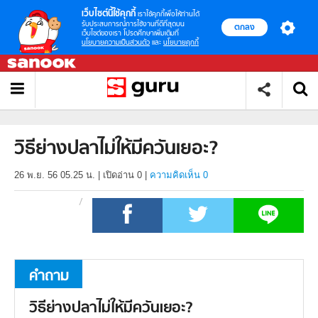
เว็บไซต์นี้ใช้คุกกี้
เราใช้คุกกี้เพื่อให้ท่านได้
รับประสบการณ์การใช้งานที่ดีที่สุดบน
ตกลง
เว็บไซต์ของเรา โปรดศึกษาเพิ่มเติมที่
นโยบายความเป็นส่วนตัว
และ
นโยบายคุกกี้
วิธีย่างปลาไม่ให้มีควันเยอะ?
26 พ.ย. 56 05.25 น.
|
เปิดอ่าน
0
|
ความคิดเห็น 0
คำถาม
วิธีย่างปลาไม่ให้มีควันเยอะ?