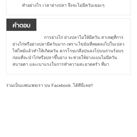
ทำอย่างไร เวลาย่างปลา จึงจะไม่มีควันเยอะๆ
คำตอบ
การย่างไก่ ย่างปลาไม่ให้มีควัน สาเหตุที่การ
ย่างไก่หรือย่างปลามีควันมาก เพราะไขมันที่หยดลงไปในเปลว
ไฟไหม้แล้วทำให้เกิดควัน ควรโรยเกลือป่นลงไปบนถ่านร้อนๆ
ก่อนที่จะนำไก่หรือปลาขึ้นย่าง จะช่วยให้ย่างแบบไม่มีควัน
สบายตา และเบาแรงในการทำความสะอาดครัว ที่มา
ร่วมเป็นแฟนเพจเรา บน Facebook..ได้ที่นี่เลย!!